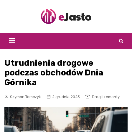
Skip
to
content
Utrudnienia drogowe
podczas obchodów Dnia
Górnika
Szymon Tomczyk
2 grudnia 2025
Drogi i remonty