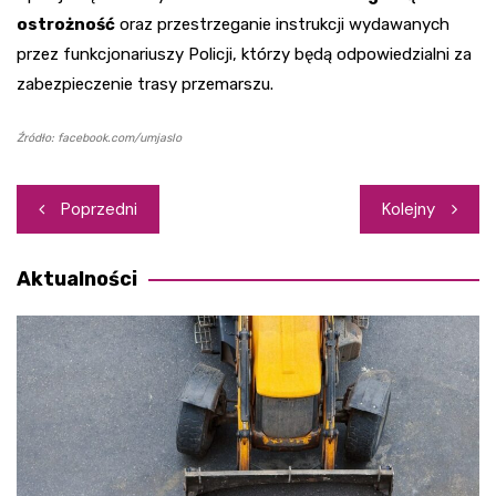
ostrożność
oraz przestrzeganie instrukcji wydawanych
przez funkcjonariuszy Policji, którzy będą odpowiedzialni za
zabezpieczenie trasy przemarszu.
Źródło: facebook.com/umjaslo
Nawigacja
Poprzedni
Kolejny
wpisu
Aktualności