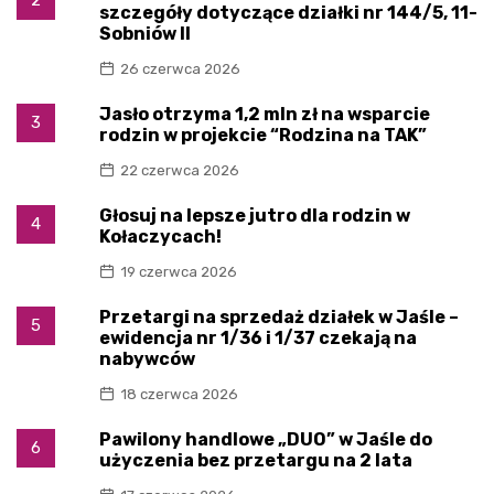
szczegóły dotyczące działki nr 144/5, 11-
Sobniów II
26 czerwca 2026
Jasło otrzyma 1,2 mln zł na wsparcie
3
rodzin w projekcie “Rodzina na TAK”
22 czerwca 2026
Głosuj na lepsze jutro dla rodzin w
4
Kołaczycach!
19 czerwca 2026
Przetargi na sprzedaż działek w Jaśle –
5
ewidencja nr 1/36 i 1/37 czekają na
nabywców
18 czerwca 2026
Pawilony handlowe „DUO” w Jaśle do
6
użyczenia bez przetargu na 2 lata