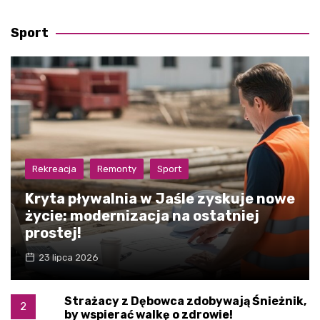
Sport
Rekreacja
Remonty
Sport
Kryta pływalnia w Jaśle zyskuje nowe
życie: modernizacja na ostatniej
prostej!
23 lipca 2026
Strażacy z Dębowca zdobywają Śnieżnik,
2
by wspierać walkę o zdrowie!