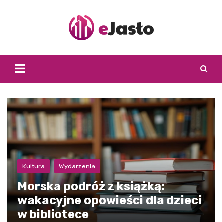
Skip
to
content
Kultura
Wydarzenia
Morska podróż z książką:
wakacyjne opowieści dla dzieci
w bibliotece