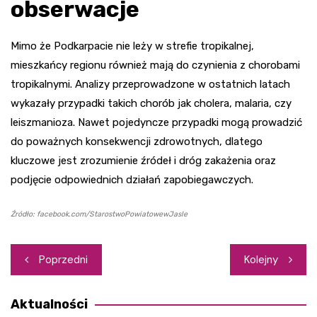
obserwacje
Mimo że Podkarpacie nie leży w strefie tropikalnej,
mieszkańcy regionu również mają do czynienia z chorobami
tropikalnymi. Analizy przeprowadzone w ostatnich latach
wykazały przypadki takich chorób jak cholera, malaria, czy
leiszmanioza. Nawet pojedyncze przypadki mogą prowadzić
do poważnych konsekwencji zdrowotnych, dlatego
kluczowe jest zrozumienie źródeł i dróg zakażenia oraz
podjęcie odpowiednich działań zapobiegawczych.
Źródło: facebook.com/StarostwoPowiatowewJasle
Nawigacja
Poprzedni
Kolejny
wpisu
Aktualności