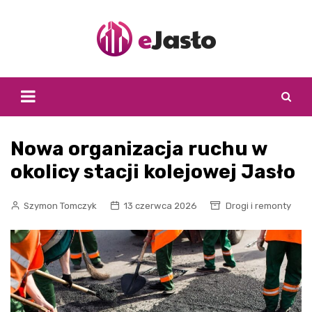
Skip
to
content
Nowa organizacja ruchu w
okolicy stacji kolejowej Jasło
Szymon Tomczyk
13 czerwca 2026
Drogi i remonty