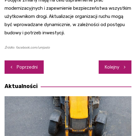
Podjęte zmiany mają na celu usprawnienie prac
modernizacyjnych i zapewnienie bezpieczeństwa wszystkim
użytkownikom drogi. Aktualizacje organizacji ruchu mogą
być wprowadzane dynamicznie, w zależności od postępu
budowy i potrzeb inwestycji.
Źródło: facebook.com/umjaslo
Nawigacja
Poprzedni
Kolejny
wpisu
Aktualności