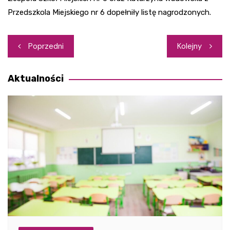
Przedszkola Miejskiego nr 6 dopełniły listę nagrodzonych.
Nawigacja
Poprzedni
Kolejny
wpisu
Aktualności