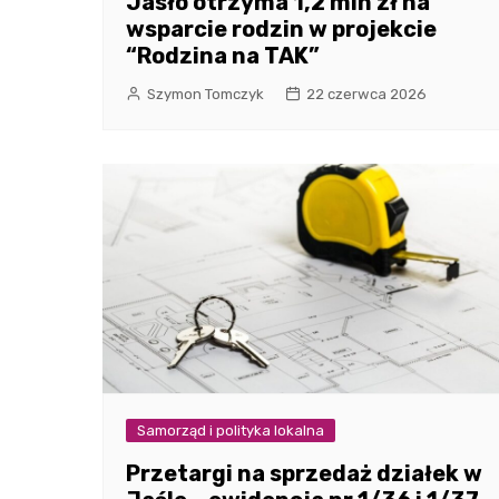
Jasło otrzyma 1,2 mln zł na
wsparcie rodzin w projekcie
“Rodzina na TAK”
Szymon Tomczyk
22 czerwca 2026
Samorząd i polityka lokalna
Przetargi na sprzedaż działek w