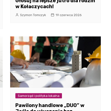
Głosuj na lepsze jutro dla rodzin
w Kołaczycach!
Szymon Tomczyk
19 czerwca 2026
Samorząd i polityka lokalna
Pawilony handlowe „DUO” w