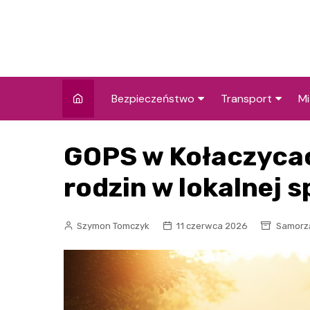
Skip
to
content
Bezpieczeństwo
Transport
Mi
Kronika policyjna
Komunikacja miej
I
GOPS w Kołaczyca
Wypadki i zdarzenia
Drogi i remonty
S
l
rodzin w lokalnej 
Prewencja i edukacja
policyjna
Ś
Szymon Tomczyk
11 czerwca 2026
Samorzą
I