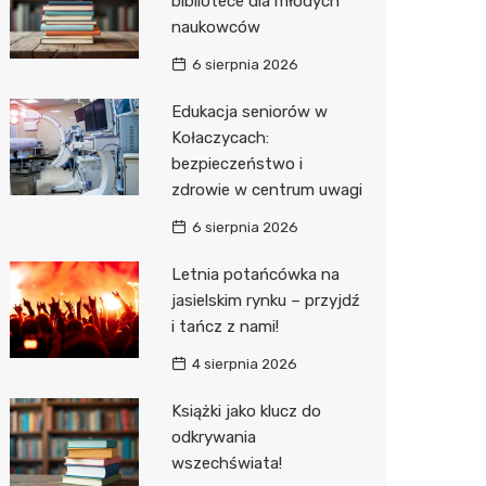
bibliotece dla młodych
naukowców
Zwierzęta
Dermat
Pomoc 
Przedsz
Kino
Sklep z
6 sierpnia 2026
Sklepy specjalistyczne
Okulista
Stacja 
Wesele
Wetery
Jubiler
Edukacja seniorów w
Sieci handlowe
Ortope
Akumul
Siłownia
Optyk
Lidl
Kołaczycach:
bezpieczeństwo i
Usługi
Fizjoter
Stacja p
Sklep w
Dino
Drukarn
zdrowie w centrum uwagi
Dietety
Mechan
Księgar
Kauflan
Dorabia
6 sierpnia 2026
Psychot
Sklep r
Żabka
Geodet
Letnia potańcówka na
Sklep m
Kwiaciar
Bricoma
Meble n
jasielskim rynku – przyjdź
i tańcz z nami!
Przycho
Empik
Taxi
4 sierpnia 2026
JYSK
Fotogra
Książki jako klucz do
Media E
odkrywania
wszechświata!
Pepco