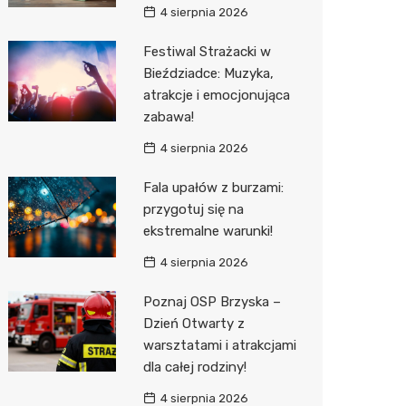
4 sierpnia 2026
Sinsey
Festiwal Strażacki w
Action
Bieździadce: Muzyka,
atrakcje i emocjonująca
Biedron
zabawa!
4 sierpnia 2026
Fala upałów z burzami:
przygotuj się na
ekstremalne warunki!
4 sierpnia 2026
Poznaj OSP Brzyska –
Dzień Otwarty z
warsztatami i atrakcjami
dla całej rodziny!
4 sierpnia 2026