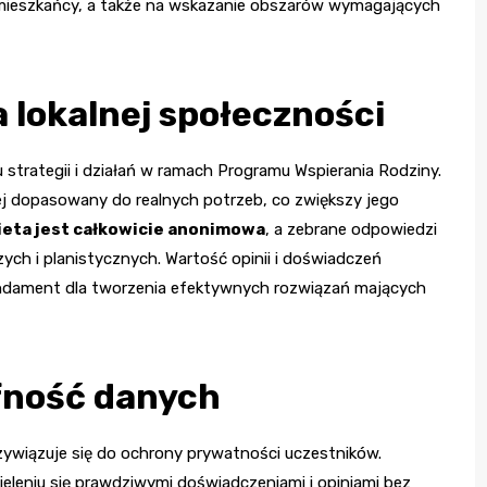
ę mieszkańcy, a także na wskazanie obszarów wymagających
 lokalnej społeczności
 strategii i działań w ramach Programu Wspierania Rodziny.
ej dopasowany do realnych potrzeb, co zwiększy jego
ieta jest całkowicie anonimowa
, a zebrane odpowiedzi
ch i planistycznych. Wartość opinii i doświadczeń
ndament dla tworzenia efektywnych rozwiązań mających
fność danych
zywiązuje się do ochrony prywatności uczestników.
eniu się prawdziwymi doświadczeniami i opiniami bez