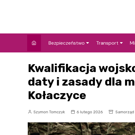
Skip
to
content
Bezpieczeństwo
Transport
Mi
Kronika policyjna
Komunikacja miej
I
Kwalifikacja wojs
Wypadki i zdarzenia
Drogi i remonty
S
l
daty i zasady dla
Prewencja i edukacja
policyjna
Ś
Kołaczyce
I
Szymon Tomczyk
6 lutego 2026
Samorząd i