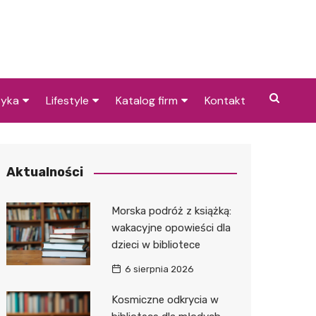
tyka
Lifestyle
Katalog firm
Kontakt
je dla dzieci w Jaśle
Pogoda
Gastronomia
Sushi
icach
Poradniki
Zdrowie i medycyna
Kebab
Apteka
Aktualności
je w Jaśle i
Przepisy
Uroda i pielęgnacja
Pizza
Dentys
Barber
cach
Morska podróż z książką:
Dom i ogród
Prawo i finanse
Kawiarn
Stomat
Kosmet
Kantor
wakacyjne opowieści dla
dzieci w bibliotece
Znane osoby
Motoryzacja
Cukiern
Ortodo
Fryzjer
Ubezpie
Wulkani
6 sierpnia 2026
Imieniny
Edukacja i opieka
Piekarni
Ginekol
Sklep m
Żłobek
Kosmiczne odkrycia w
Pozostałe
Sport i rozrywka
Restaur
Laryngo
Myjnia 
Bibliote
Kręgieln