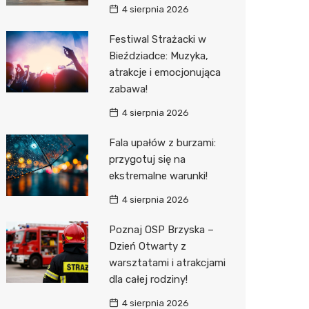
4 sierpnia 2026
Sinsey
Festiwal Strażacki w
Action
Bieździadce: Muzyka,
atrakcje i emocjonująca
Biedron
zabawa!
4 sierpnia 2026
Fala upałów z burzami:
przygotuj się na
ekstremalne warunki!
4 sierpnia 2026
Poznaj OSP Brzyska –
Dzień Otwarty z
warsztatami i atrakcjami
dla całej rodziny!
4 sierpnia 2026