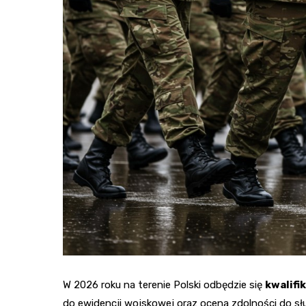
W 2026 roku na terenie Polski odbędzie się
kwalifi
do ewidencji wojskowej oraz ocena zdolności do słu