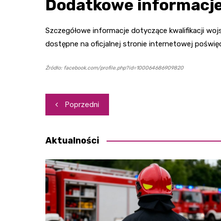
Dodatkowe informacj
Szczegółowe informacje dotyczące kwalifikacji woj
dostępne na oficjalnej stronie internetowej poświę
Źródło: facebook.com/profile.php?id=100064686909820
Nawigacja
Poprzedni
wpisu
Aktualności