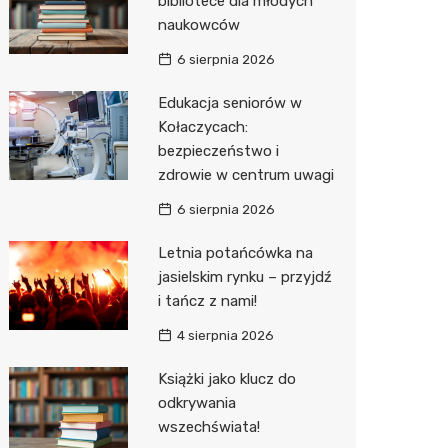
bibliotece dla młodych
naukowców
Zwierzęta
Dermat
Pomoc 
Przedsz
Kino
Sklep z
6 sierpnia 2026
Sklepy specjalistyczne
Okulista
Stacja 
Wesele
Wetery
Jubiler
Edukacja seniorów w
Sieci handlowe
Ortope
Akumul
Siłownia
Optyk
Lidl
Kołaczycach:
bezpieczeństwo i
Usługi
Fizjoter
Stacja p
Sklep w
Dino
Drukarn
zdrowie w centrum uwagi
Dietety
Mechan
Księgar
Kauflan
Dorabia
6 sierpnia 2026
Psychot
Sklep r
Żabka
Geodet
Letnia potańcówka na
Sklep m
Kwiaciar
Bricoma
Meble n
jasielskim rynku – przyjdź
i tańcz z nami!
Przycho
Empik
Taxi
4 sierpnia 2026
JYSK
Fotogra
Książki jako klucz do
Media E
odkrywania
wszechświata!
Pepco