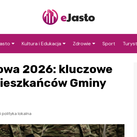
asto
Kultura i Edukacja
Zdrowie
Sport
Turys
ska
nwestycje
Koncerty i festiwale
Szpitale i medycyna
Atrakc
kowa 2026: kluczowe
i okol
amorząd i polityka
Teatr i sztuka
Profilaktyka i zdrowie
okalna
Atrakc
 mieszkańców Gminy
Biblioteka i literatura
okoli
rodowisko i ekologia
Szkoły i przedszkola
nstytucje
Uczelnie i nauka
 polityka lokalna