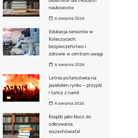
bibliotece dla młodych
naukowców
Zwierzęta
Dermat
Pomoc 
Przedsz
Kino
Sklep z
6 sierpnia 2026
Sklepy specjalistyczne
Okulista
Stacja 
Wesele
Wetery
Jubiler
Edukacja seniorów w
Sieci handlowe
Ortope
Akumul
Siłownia
Optyk
Lidl
Kołaczycach:
bezpieczeństwo i
Usługi
Fizjoter
Stacja p
Sklep w
Dino
Drukarn
zdrowie w centrum uwagi
Dietety
Mechan
Księgar
Kauflan
Dorabia
6 sierpnia 2026
Psychot
Sklep r
Żabka
Geodet
Letnia potańcówka na
Sklep m
Kwiaciar
Bricoma
Meble n
jasielskim rynku – przyjdź
i tańcz z nami!
Przycho
Empik
Taxi
4 sierpnia 2026
JYSK
Fotogra
Książki jako klucz do
Media E
odkrywania
wszechświata!
Pepco