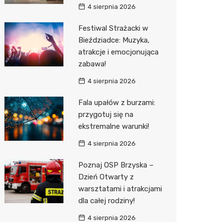
4 sierpnia 2026
Sinsey
Festiwal Strażacki w
Action
Bieździadce: Muzyka,
atrakcje i emocjonująca
Biedron
zabawa!
4 sierpnia 2026
Fala upałów z burzami:
przygotuj się na
ekstremalne warunki!
4 sierpnia 2026
Poznaj OSP Brzyska –
Dzień Otwarty z
warsztatami i atrakcjami
dla całej rodziny!
4 sierpnia 2026