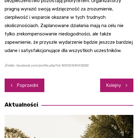
bezpieczeństwo pozostają priorytetem. Organizatorzy
pragną wyrazić swoją wdzięczność za zrozumienie,
cierpliwość i wsparcie okazane w tych trudnych
okolicznościach. Zaplanowane działania mają na celu nie
tylko zrekompensowanie niedogodności, ale także
zapewnienie, że przyszłe wydarzenie będzie jeszcze bardziej
udane i satysfakcjonujące dla wszystkich uczestników.
Źródło: facebook.com/profile.php?id=100057610413255
Nawigacja
Poprzedni
Kolejny
wpisu
Aktualności