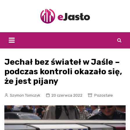
Skip
to
content
Jechał bez świateł w Jaśle –
podczas kontroli okazało się,
że jest pijany
Szymon Tomczyk
20 czerwca 2022
Pozostałe