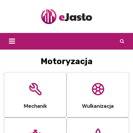
Skip
to
content
Motoryzacja
Mechanik
Wulkanizacja