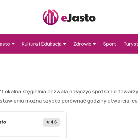
asto
Kultura i Edukacja
Zdrowie
Sport
Turys
ska
nwestycje
Koncerty i festiwale
Szpitale i medycyna
Atrakc
i okol
amorząd i polityka
Teatr i sztuka
Profilaktyka i zdrowie
okalna
Atrakc
Biblioteka i literatura
okoli
? Lokalna kręgielnia pozwala połączyć spotkanie towarz
rodowisko i ekologia
Szkoły i przedszkola
tawieniu można szybko porównać godziny otwarcia, ceny
nstytucje
Uczelnie i nauka
sło
★ 4.6