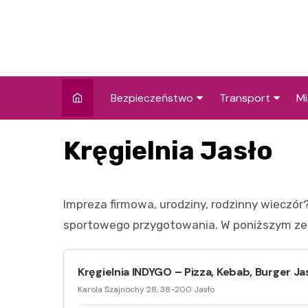
Skip
to
content
Bezpieczeństwo
Transport
Mi
Kronika policyjna
Komunikacja miej
I
Kręgielnia Jasło
Wypadki i zdarzenia
Drogi i remonty
S
l
Prewencja i edukacja
Impreza firmowa, urodziny, rodzinny wieczór
policyjna
Ś
sportowego przygotowania. W poniższym zes
I
Kręgielnia INDYGO – Pizza, Kebab, Burger Ja
Karola Szajnochy 28, 38-200 Jasło