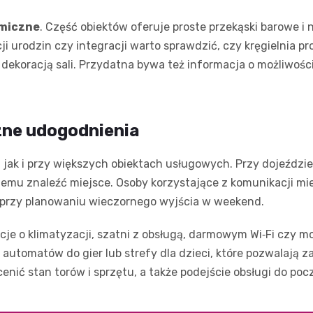
omiczne
. Część obiektów oferuje proste przekąski barowe i 
 urodzin czy integracji warto sprawdzić, czy kręgielnia pr
dekoracją sali. Przydatna bywa też informacja o możliwośc
czne udogodnienia
, jak i przy większych obiektach usługowych. Przy dojeźdz
lemu znaleźć miejsce. Osoby korzystające z komunikacji mie
e przy planowaniu wieczornego wyjścia w weekend.
cje o klimatyzacji, szatni z obsługą, darmowym Wi‑Fi czy moż
 automatów do gier lub strefy dla dzieci, które pozwalają 
nić stan torów i sprzętu, a także podejście obsługi do po