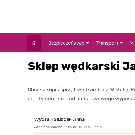
Skip
to
content
Bezpieczeństwo
Transport
Mi
Kronika policyjna
Komunikacja miej
I
Sklep wędkarski J
Wypadki i zdarzenia
Drogi i remonty
S
l
Prewencja i edukacja
Chcesz kupić sprzęt wędkarski na Wisłokę, R
policyjna
Ś
asortymentem – od podstawowego wyposażeni
I
Wydra II Siuzdak Anna
Jana Kochanowskiego 15, 38-200 Jasło