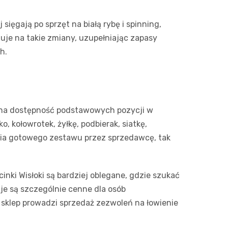
Sinsey
ięgają po sprzęt na białą rybę i spinning,
Action
uje na takie zmiany, uzupełniając zapasy
h.
Biedron
im na dostępność podstawowych pozycji w
 kołowrotek, żyłkę, podbierak, siatkę,
nia gotowego zestawu przez sprzedawcę, tak
nki Wisłoki są bardziej oblegane, gdzie szukać
cje są szczególnie cenne dla osób
sklep prowadzi sprzedaż zezwoleń na łowienie