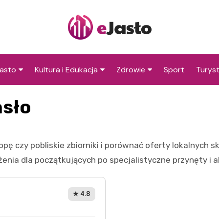
asto
Kultura i Edukacja
Zdrowie
Sport
Turys
ska
nwestycje
Koncerty i festiwale
Szpitale i medycyna
Atrakc
asło
i okol
amorząd i polityka
Teatr i sztuka
Profilaktyka i zdrowie
okalna
Atrakc
Biblioteka i literatura
okoli
opę czy pobliskie zbiorniki i porównać oferty lokalnych
rodowisko i ekologia
Szkoły i przedszkola
a dla początkujących po specjalistyczne przynęty i a
nstytucje
Uczelnie i nauka
★ 4.8