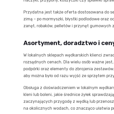
haczyki, przypony, koszyczki czy spławiki spraw
Przydatna jest także oferta dostosowana do sez
zimą – po mormyszki, błystki podlodowe oraz 
zanęt, robaków, pelletów i przynęt gumowych zg
Asortyment, doradztwo i cen
W lokalnych sklepach wędkarskich klienci zwra
rozsądnych cenach. Dla wielu osób ważne jest,
podpórki oraz elementy do zbrojenia zestawów
aby można było od razu wyjść ze sprzętem prz
Obsługa z doświadczeniem w lokalnym wędkarstw
kleni lub boleni, jakie średnice żyłek sprawdza
zaczynających przygodę z wędką lub przenoszą
na okolicznych wodach, co znacząco ułatwia 