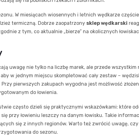
dzają się na pobliskich rzekach i zbiornikach.
onu. W miesiącach wiosennych i letnich wędkarze częściej s
odzież termiczną. Dobrze zaopatrzony
sklep wędkarski
reag
odnie z tym, co aktualnie „bierze” na okolicznych łowiskac
y
cają uwagę nie tylko na liczbę marek, ale przede wszystk
 aby w jednym miejscu skompletować cały zestaw – wędzisko,
. Przy pierwszych zakupach wygodna jest możliwość złoże
ygotowanym do łowienia.
ie często dzieli się praktycznymi wskazówkami: które odci
ją się przy łowieniu leszczy na danym łowisku. Takie informa
cych się z innych regionów. Warto też zwrócić uwagę, czy 
przygotowania do sezonu.