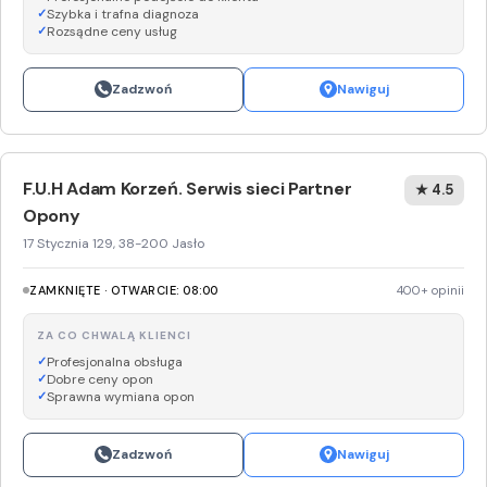
Szybka i trafna diagnoza
Rozsądne ceny usług
Zadzwoń
Nawiguj
F.U.H Adam Korzeń. Serwis sieci Partner
★ 4.5
Opony
17 Stycznia 129, 38-200 Jasło
ZAMKNIĘTE · OTWARCIE: 08:00
400+ opinii
ZA CO CHWALĄ KLIENCI
Profesjonalna obsługa
Dobre ceny opon
Sprawna wymiana opon
Zadzwoń
Nawiguj