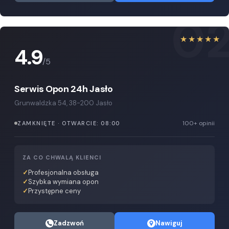
0
★★★★★
4.9
/5
Serwis Opon 24h Jasło
Grunwaldzka 54, 38-200 Jasło
100+ opinii
ZAMKNIĘTE · OTWARCIE: 08:00
ZA CO CHWALĄ KLIENCI
Profesjonalna obsługa
Szybka wymiana opon
Przystępne ceny
Zadzwoń
Nawiguj