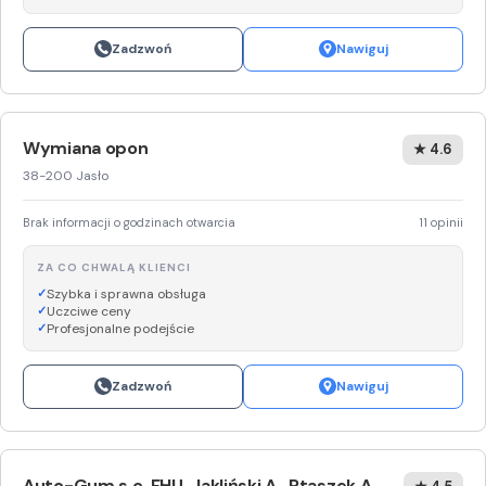
Zadzwoń
Nawiguj
Wymiana opon
★ 4.6
38-200 Jasło
Brak informacji o godzinach otwarcia
11 opinii
ZA CO CHWALĄ KLIENCI
Szybka i sprawna obsługa
Uczciwe ceny
Profesjonalne podejście
Zadzwoń
Nawiguj
Auto-Gum s.c. FHU. Jakliński A., Ptaszek A.