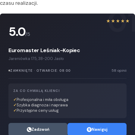
czasu realizacji.
0
★★★★★
5.0
/5
Euromaster Leśniak-Kopiec
Jareniówka 175, 38-200 Jasło
58 opinii
ZAMKNIĘTE · OTWARCIE: 08:00
ZA CO CHWALĄ KLIENCI
Profesjonalna i miła obsługa
Szybka diagnoza i naprawa
Przystępne ceny usług
Zadzwoń
Nawiguj