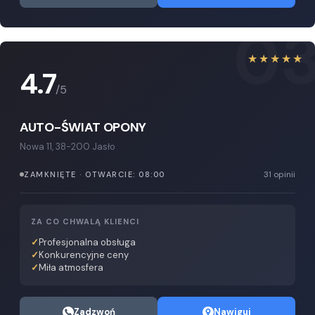
0
★★★★★
4.7
/5
AUTO-ŚWIAT OPONY
Nowa 11, 38-200 Jasło
31 opinii
ZAMKNIĘTE · OTWARCIE: 08:00
ZA CO CHWALĄ KLIENCI
Profesjonalna obsługa
Konkurencyjne ceny
Miła atmosfera
Zadzwoń
Nawiguj