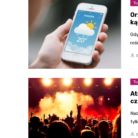
Tu
Or
ką
Gdy
roś
Tu
At
cz
Nad
tyl