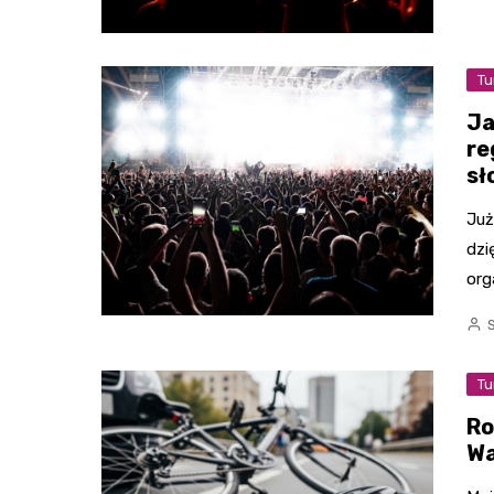
Tu
Ja
re
sł
Już
dzi
org
Tu
Ro
Wa