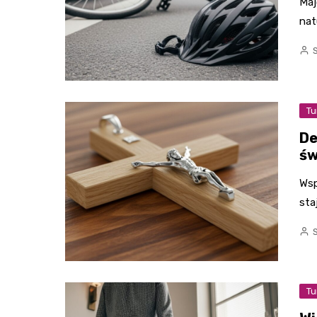
Maj
nat
Tu
De
św
Wsp
sta
Tu