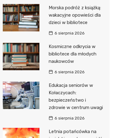
Morska podróż z książką:
Zwierzęta
Dermat
Pomoc 
Przedsz
Kino
Sklep z
wakacyjne opowieści dla
Sklepy specjalistyczne
Okulista
Stacja 
Wesele
Wetery
Jubiler
dzieci w bibliotece
6 sierpnia 2026
Sieci handlowe
Ortope
Akumul
Siłownia
Optyk
Lidl
Kosmiczne odkrycia w
Usługi
Fizjoter
Stacja p
Sklep w
Dino
Drukarn
bibliotece dla młodych
Dietety
Mechan
Księgar
Kauflan
Dorabia
naukowców
Psychot
Sklep r
Żabka
Geodet
6 sierpnia 2026
Sklep m
Kwiaciar
Bricoma
Meble n
Edukacja seniorów w
Kołaczycach:
Przycho
Empik
Taxi
bezpieczeństwo i
zdrowie w centrum uwagi
JYSK
Fotogra
6 sierpnia 2026
Media E
Letnia potańcówka na
Pepco