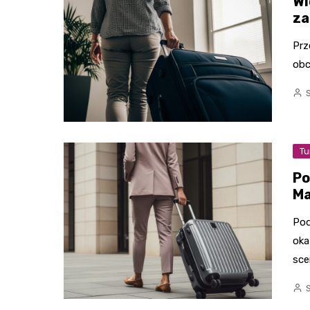
Wi
za
Prz
obc
Tu
Po
Ma
Pod
oka
sce