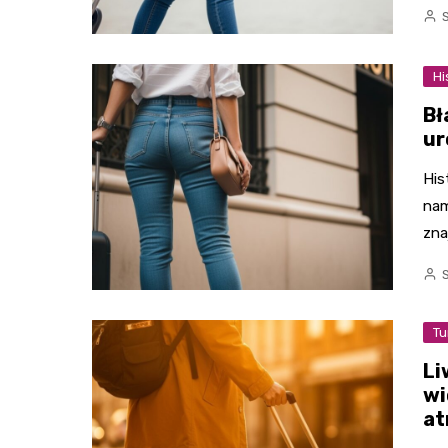
Hi
Bł
ur
His
nam
zna
Tu
Li
wi
at