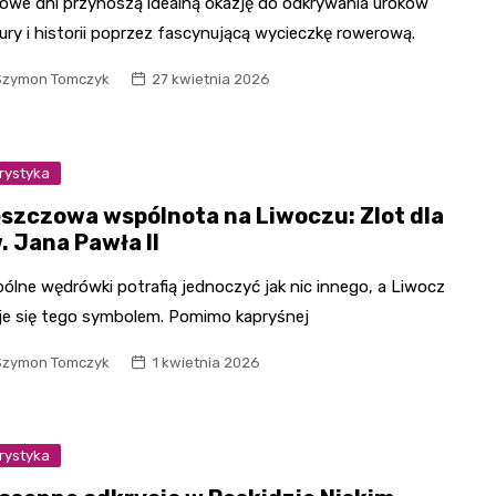
owe dni przynoszą idealną okazję do odkrywania uroków
ury i historii poprzez fascynującą wycieczkę rowerową.
Szymon Tomczyk
27 kwietnia 2026
rystyka
szczowa wspólnota na Liwoczu: Zlot dla
. Jana Pawła II
ólne wędrówki potrafią jednoczyć jak nic innego, a Liwocz
je się tego symbolem. Pomimo kapryśnej
Szymon Tomczyk
1 kwietnia 2026
rystyka