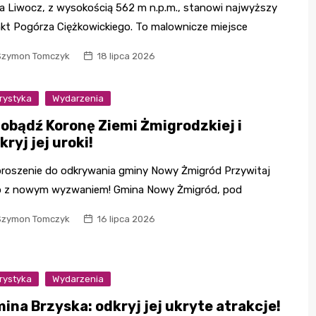
a Liwocz, z wysokością 562 m n.p.m., stanowi najwyższy
kt Pogórza Ciężkowickiego. To malownicze miejsce
Szymon Tomczyk
18 lipca 2026
rystyka
Wydarzenia
obądź Koronę Ziemi Żmigrodzkiej i
kryj jej uroki!
roszenie do odkrywania gminy Nowy Żmigród Przywitaj
o z nowym wyzwaniem! Gmina Nowy Żmigród, pod
Szymon Tomczyk
16 lipca 2026
rystyka
Wydarzenia
ina Brzyska: odkryj jej ukryte atrakcje!