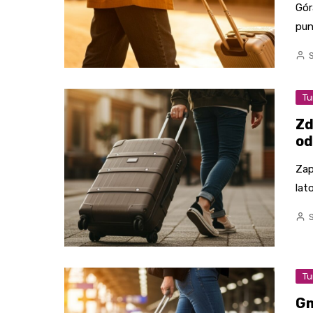
Gór
pun
Tu
Zd
od
Zap
lat
Tu
Gm