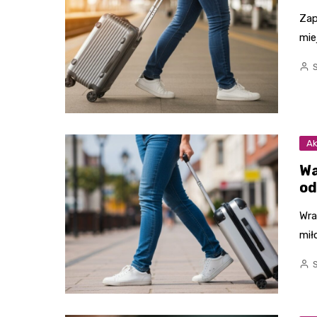
Zap
mie
Ak
Wa
od
Wra
mił