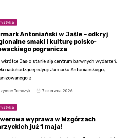
rystyka
rmark Antoniański w Jaśle – odkryj
gionalne smaki i kulturę polsko-
owackiego pogranicza
 wkrótce Jasło stanie się centrum barwnych wydarzeń,
ęki nadchodzącej edycji Jarmarku Antoniańskiego,
anizowanego z
Szymon Tomczyk
7 czerwca 2026
rystyka
werowa wyprawa w Wzgórzach
rzyckich już 1 maja!