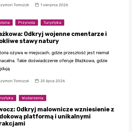
Szymon Tomczyk
1 sierpnia 2026
storia
Przyroda
Turystyka
ażkowa: Odkryj wojenne cmentarze i
okliwe stawy natury
toria ożywa w miejscach, gdzie przeszłość jest niemal
acalna. Takie doświadczenie oferuje Błażkowa, gdzie
jdują
Szymon Tomczyk
25 lipca 2026
rystyka
Wydarzenia
wocz: Odkryj malownicze wzniesienie z
dokową platformą i unikalnymi
rakcjami