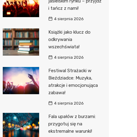
jasielskim rynku – przyjdź
i tańcz z nami!
Sinsey
4 sierpnia 2026
Action
Książki jako klucz do
Biedron
odkrywania
wszechświata!
4 sierpnia 2026
Festiwal Strażacki w
Bieździadce: Muzyka,
atrakcje i emocjonująca
zabawa!
4 sierpnia 2026
Fala upałów z burzami:
przygotuj się na
ekstremalne warunki!