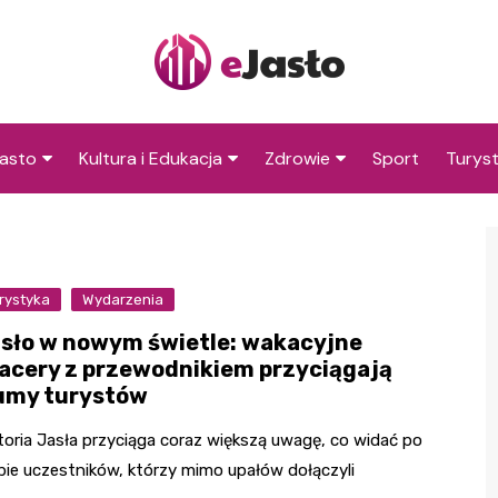
asto
Kultura i Edukacja
Zdrowie
Sport
Turys
ska
nwestycje
Koncerty i festiwale
Szpitale i medycyna
Atrakc
i okol
amorząd i polityka
Teatr i sztuka
Profilaktyka i zdrowie
okalna
Atrakc
rystyka
Wydarzenia
Biblioteka i literatura
okoli
rodowisko i ekologia
sło w nowym świetle: wakacyjne
Szkoły i przedszkola
acery z przewodnikiem przyciągają
nstytucje
umy turystów
Uczelnie i nauka
toria Jasła przyciąga coraz większą uwagę, co widać po
zbie uczestników, którzy mimo upałów dołączyli