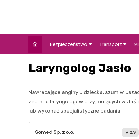
Skip
to
content
Bezpieczeństwo
Transport
Mi
Kronika policyjna
Komunikacja miej
I
Laryngolog Jasło
Wypadki i zdarzenia
Drogi i remonty
S
l
Prewencja i edukacja
Nawracające anginy u dziecka, szum w uszach
policyjna
Ś
zebrano laryngologów przyjmujących w Jaśle
I
lub wykonać specjalistyczne badania.
Somed Sp. z o.o.
★ 2.9