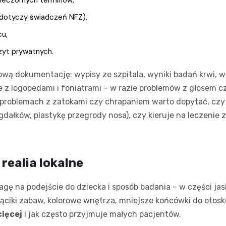
 (dotyczy świadczeń NFZ),
cu,
zyt prywatnych.
ą dokumentację: wypisy ze szpitala, wyniki badań krwi, wc
e z logopedami i foniatrami – w razie problemów z głosem
h problemach z zatokami czy chrapaniem warto dopytać, cz
gdałków, plastykę przegrody nosa), czy kieruje na leczenie
 realia lokalne
 na podejście do dziecka i sposób badania – w części jas
ciki zabaw, kolorowe wnętrza, mniejsze końcówki do otoskop
cięcej
i jak często przyjmuje małych pacjentów.