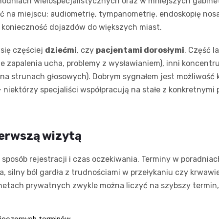
chodniach wielospecjalistycznych oraz w mniejszych gabi
 na miejscu: audiometrię, tympanometrię, endoskopię nosa i
a konieczność dojazdów do większych miast.
się częściej
dziećmi
, czy
pacjentami dorosłymi
. Część l
te zapalenia ucha, problemy z wysławianiem), inni koncentru
y na strunach głosowych). Dobrym sygnałem jest możliwość
– niektórzy specjaliści współpracują na stałe z konkretnym
ierwszą wizytą
sposób rejestracji i czas oczekiwania. Terminy w poradniac
a, silny ból gardła z trudnościami w przełykaniu czy krwawi
inetach prywatnych zwykle można liczyć na szybszy termin, 
wieczornych terminów,