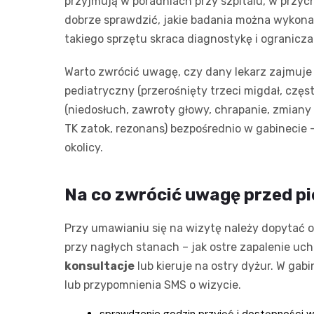
przyjmują w poradniach przy szpitalu, w przy
dobrze sprawdzić, jakie badania można wykonać
takiego sprzętu skraca diagnostykę i ogranicz
Warto zwrócić uwagę, czy dany lekarz zajmuje 
pediatryczny (przerośnięty trzeci migdał, częs
(niedosłuch, zawroty głowy, chrapanie, zmian
TK zatok, rezonans) bezpośrednio w gabinecie 
okolicy.
Na co zwrócić uwagę przed p
Przy umawianiu się na wizytę należy dopytać o 
przy nagłych stanach – jak ostre zapalenie uch
konsultacje
lub kieruje na ostry dyżur. W gab
lub przypomnienia SMS o wizycie.
sprawdzenie godzin przyjęć i dostępności 