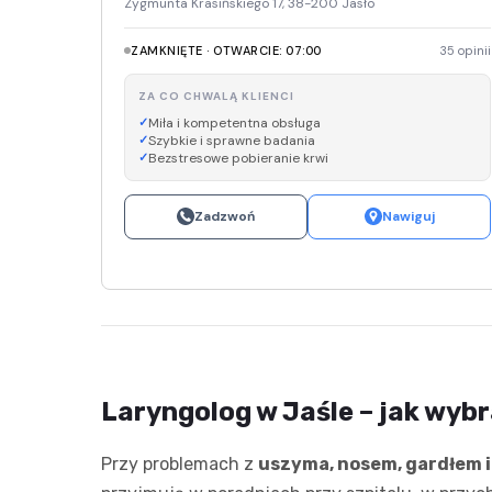
Zygmunta Krasińskiego 17, 38-200 Jasło
ZAMKNIĘTE · OTWARCIE: 07:00
35 opinii
ZA CO CHWALĄ KLIENCI
Miła i kompetentna obsługa
Szybkie i sprawne badania
Bezstresowe pobieranie krwi
Zadzwoń
Nawiguj
Laryngolog w Jaśle – jak wyb
Przy problemach z
uszyma, nosem, gardłem i