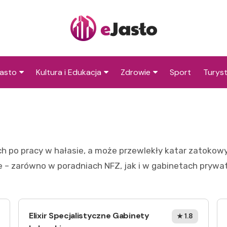
asto
Kultura i Edukacja
Zdrowie
Sport
Turys
ska
nwestycje
Koncerty i festiwale
Szpitale i medycyna
Atrakc
i okol
amorząd i polityka
Teatr i sztuka
Profilaktyka i zdrowie
okalna
Atrakc
Biblioteka i literatura
okoli
 po pracy w hałasie, a może przewlekły katar zatokowy,
rodowisko i ekologia
Szkoły i przedszkola
 – zarówno w poradniach NFZ, jak i w gabinetach prywa
nstytucje
Uczelnie i nauka
Elixir Specjalistyczne Gabinety
★ 1.8