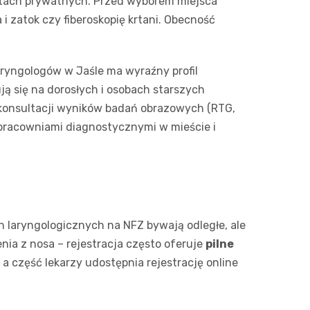
netach prywatnych. Przed wyborem miejsca
 zatok czy fiberoskopię krtani. Obecność
Sinsey
Action
aryngologów w Jaśle ma wyraźny profil
Biedron
ją się na dorosłych i osobach starszych
 konsultacji wyników badań obrazowych (RTG,
i pracowniami diagnostycznymi w mieście i
h laryngologicznych na NFZ bywają odległe, ale
enia z nosa – rejestracja często oferuje
pilne
a część lekarzy udostępnia rejestrację online