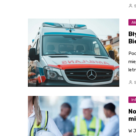
Ak
Bł
Bi
Pod
mie
let
In
No
mi
W J