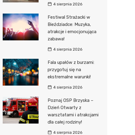
4 sierpnia 2026
Sinsey
Festiwal Strażacki w
Action
Bieździadce: Muzyka,
atrakcje i emocjonująca
Biedron
zabawa!
4 sierpnia 2026
Fala upałów z burzami:
przygotuj się na
ekstremalne warunki!
4 sierpnia 2026
Poznaj OSP Brzyska –
Dzień Otwarty z
warsztatami i atrakcjami
dla całej rodziny!
4 sierpnia 2026