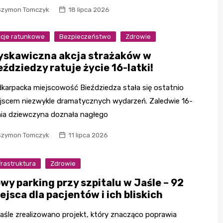
Szymon Tomczyk
18 lipca 2026
cje ratunkowe
Bezpieczeństwo
Zdrowie
yskawiczna akcja strażaków w
eździedzy ratuje życie 16-latki!
karpacka miejscowość Bieździedza stała się ostatnio
jscem niezwykle dramatycznych wydarzeń. Zaledwie 16-
nia dziewczyna doznała nagłego
Szymon Tomczyk
11 lipca 2026
frastruktura
Zdrowie
wy parking przy szpitalu w Jaśle – 92
ejsca dla pacjentów i ich bliskich
aśle zrealizowano projekt, który znacząco poprawia