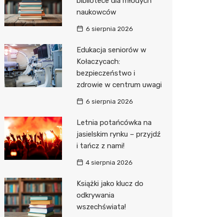
bibliotece dla młodych
naukowców
Zwierzęta
Dermat
Pomoc 
Przedsz
Kino
Sklep z
6 sierpnia 2026
Sklepy specjalistyczne
Okulista
Stacja 
Wesele
Wetery
Jubiler
Edukacja seniorów w
Sieci handlowe
Ortope
Akumul
Siłownia
Optyk
Lidl
Kołaczycach:
bezpieczeństwo i
Usługi
Fizjoter
Stacja p
Sklep w
Dino
Drukarn
zdrowie w centrum uwagi
Dietety
Mechan
Księgar
Kauflan
Dorabia
6 sierpnia 2026
Psychot
Sklep r
Żabka
Geodet
Letnia potańcówka na
Sklep m
Kwiaciar
Bricoma
Meble n
jasielskim rynku – przyjdź
i tańcz z nami!
Przycho
Empik
Taxi
4 sierpnia 2026
JYSK
Fotogra
Książki jako klucz do
Media E
odkrywania
wszechświata!
Pepco