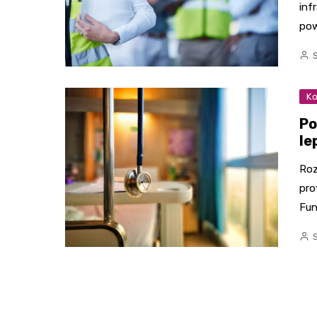
inf
pow
Ko
Po
le
Roz
pro
Fun