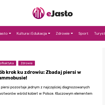
asto
Kultura i Edukacja
Zdrowie
Sport
Turys
ska
nwestycje
Koncerty i festiwale
Szpitale i medycyna
Atrakc
i okol
amorząd i polityka
Teatr i sztuka
Profilaktyka i zdrowie
okalna
Atrakc
ofilaktyka
Biblioteka i literatura
Zdrowie
okoli
rodowisko i ekologia
ób krok ku zdrowiu: Zbadaj piersi w
Szkoły i przedszkola
ammobusie!
nstytucje
Uczelnie i nauka
 piersi pozostaje jednym z najczęściej diagnozowanych
otworów wśród kobiet w Polsce. Kluczowym elementem