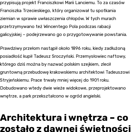
przypisują projekt Franciszkowi Marii Lanciemu. To za czasów
Franciszka Trzecieskiego, który organizował tu spotkania
ziemian w sprawie uwłaszczenia chłopów. W tych murach
przetrzymywano też Wincentego Pola podczas rabacji
galicyjskiej – podejrzewano go o przygotowywanie powstania.
Prawdziwy przełom nastąpił około 1896 roku, kiedy zadłużoną
posiadłość kupił Tadeusz Sroczyński. Przemysłowiec naftowy,
którego dziś można by nazwać polskim szejkiem, zlecił
gruntowną przebudowę krakowskiemu architektowi Tadeuszowi
Stryjeńskiemu. Prace trwały mniej więcej do 1901 roku.
Dobudowano wtedy dwie wieże widokowe, przeprojektowano
wnętrze, a park przekształcono w ogród angielski.
Architektura i wnętrza – co
zostało z dawnej świetności