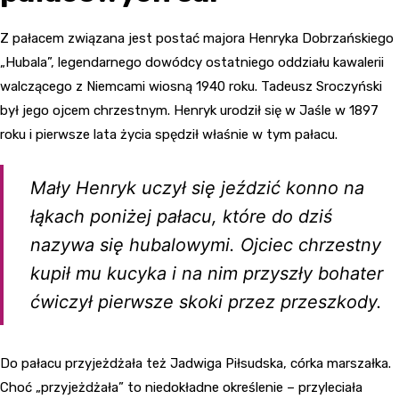
Z pałacem związana jest postać majora Henryka Dobrzańskiego
„Hubala”, legendarnego dowódcy ostatniego oddziału kawalerii
walczącego z Niemcami wiosną 1940 roku. Tadeusz Sroczyński
był jego ojcem chrzestnym. Henryk urodził się w Jaśle w 1897
roku i pierwsze lata życia spędził właśnie w tym pałacu.
Mały Henryk uczył się jeździć konno na
łąkach poniżej pałacu, które do dziś
nazywa się hubalowymi. Ojciec chrzestny
kupił mu kucyka i na nim przyszły bohater
ćwiczył pierwsze skoki przez przeszkody.
Do pałacu przyjeżdżała też Jadwiga Piłsudska, córka marszałka.
Choć „przyjeżdżała” to niedokładne określenie – przyleciała