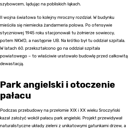
szybowcem, lądując na pobliskich łąkach.
II wojna światowa to kolejny mroczny rozdział. W budynku
mieściła się niemiecka żandarmeria polowa. Po ofensywie
styczniowej 1945 roku stacjonowali tu żołnierze sowieccy,
potem NKWD, a następnie UB. Na krótko był tu oddział szpitala.
W latach 60. przekształcono go na oddział szpitala
powiatowego – to właściwie uratowało budowlę przed całkowitą
dewastacją.
Park angielski i otoczenie
pałacu
Podczas przebudowy na przełomie XIX i XX wieku Sroczyński
kazał założyć wokół pałacu park angielski. Projekt przewidywał
naturalistyczne układy zieleni z unikatowymi gatunkami drzew, a