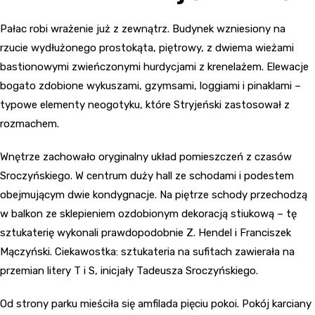
Pałac robi wrażenie już z zewnątrz. Budynek wzniesiony na
rzucie wydłużonego prostokąta, piętrowy, z dwiema wieżami
bastionowymi zwieńczonymi hurdycjami z krenelażem. Elewacje
bogato zdobione wykuszami, gzymsami, loggiami i pinaklami –
typowe elementy neogotyku, które Stryjeński zastosował z
rozmachem.
Wnętrze zachowało oryginalny układ pomieszczeń z czasów
Sroczyńskiego. W centrum duży hall ze schodami i podestem
obejmującym dwie kondygnacje. Na piętrze schody przechodzą
w balkon ze sklepieniem ozdobionym dekoracją stiukową – tę
sztukaterię wykonali prawdopodobnie Z. Hendel i Franciszek
Mączyński. Ciekawostka: sztukateria na sufitach zawierała na
przemian litery T i S, inicjały Tadeusza Sroczyńskiego.
Od strony parku mieściła się amfilada pięciu pokoi. Pokój karciany