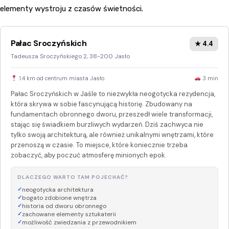
elementy wystroju z czasów świetności.
Pałac Sroczyńskich
★ 4.4
Tadeusza Sroczyńskiego 2, 38-200 Jasło
1.4 km od centrum miasta Jasło
3 min
Pałac Sroczyńskich w Jaśle to niezwykła neogotycka rezydencja,
która skrywa w sobie fascynującą historię. Zbudowany na
fundamentach obronnego dworu, przeszedł wiele transformacji,
stając się świadkiem burzliwych wydarzeń. Dziś zachwyca nie
tylko swoją architekturą, ale również unikalnymi wnętrzami, które
przenoszą w czasie. To miejsce, które koniecznie trzeba
zobaczyć, aby poczuć atmosferę minionych epok.
DLACZEGO WARTO TAM POJECHAĆ?
neogotycka architektura
bogato zdobione wnętrza
historia od dworu obronnego
zachowane elementy sztukaterii
możliwość zwiedzania z przewodnikiem