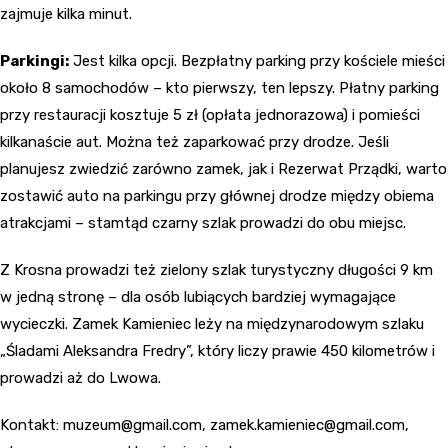
zajmuje kilka minut.
Parkingi:
Jest kilka opcji. Bezpłatny parking przy kościele mieści
około 8 samochodów – kto pierwszy, ten lepszy. Płatny parking
przy restauracji kosztuje 5 zł (opłata jednorazowa) i pomieści
kilkanaście aut. Można też zaparkować przy drodze. Jeśli
planujesz zwiedzić zarówno zamek, jak i Rezerwat Prządki, warto
zostawić auto na parkingu przy głównej drodze między obiema
atrakcjami – stamtąd czarny szlak prowadzi do obu miejsc.
Z Krosna prowadzi też zielony szlak turystyczny długości 9 km
w jedną stronę – dla osób lubiących bardziej wymagające
wycieczki. Zamek Kamieniec leży na międzynarodowym szlaku
„Śladami Aleksandra Fredry”, który liczy prawie 450 kilometrów i
prowadzi aż do Lwowa.
Kontakt:
muzeum@gmail.com
,
zamek.kamieniec@gmail.com
,