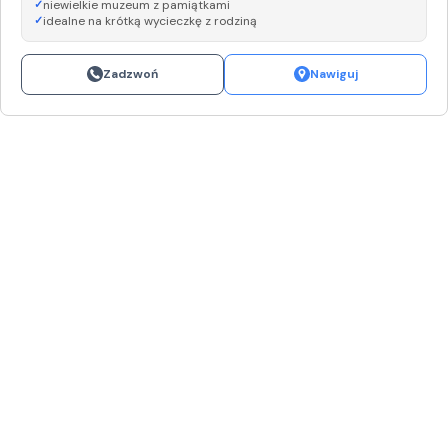
niewielkie muzeum z pamiątkami
idealne na krótką wycieczkę z rodziną
Zadzwoń
Nawiguj
Leaflet
|
©
OpenStreetMap
+
−