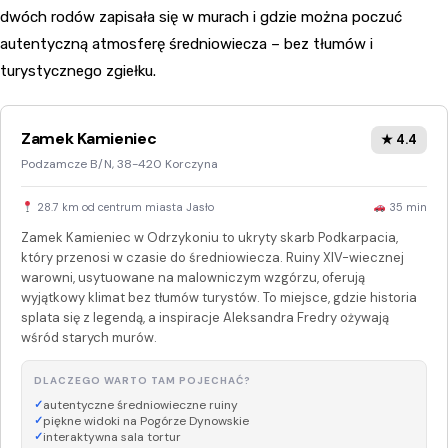
dwóch rodów zapisała się w murach i gdzie można poczuć
autentyczną atmosferę średniowiecza – bez tłumów i
turystycznego zgiełku.
Zamek Kamieniec
★ 4.4
Podzamcze B/N, 38-420 Korczyna
28.7 km od centrum miasta Jasło
35 min
Zamek Kamieniec w Odrzykoniu to ukryty skarb Podkarpacia,
który przenosi w czasie do średniowiecza. Ruiny XIV-wiecznej
warowni, usytuowane na malowniczym wzgórzu, oferują
wyjątkowy klimat bez tłumów turystów. To miejsce, gdzie historia
splata się z legendą, a inspiracje Aleksandra Fredry ożywają
wśród starych murów.
DLACZEGO WARTO TAM POJECHAĆ?
autentyczne średniowieczne ruiny
piękne widoki na Pogórze Dynowskie
interaktywna sala tortur