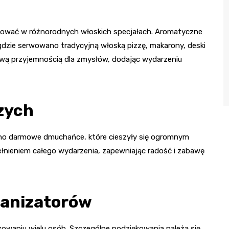
akować w różnorodnych włoskich specjałach. Aromatyczne
gdzie serwowano tradycyjną włoską pizzę, makarony, deski
ziwą przyjemnością dla zmysłów, dodając wydarzeniu
zych
no darmowe dmuchańce, które cieszyły się ogromnym
ełnieniem całego wydarzenia, zapewniając radość i zabawę
ganizatorów
żowaniu wielu osób. Szczególne podziękowania należą się