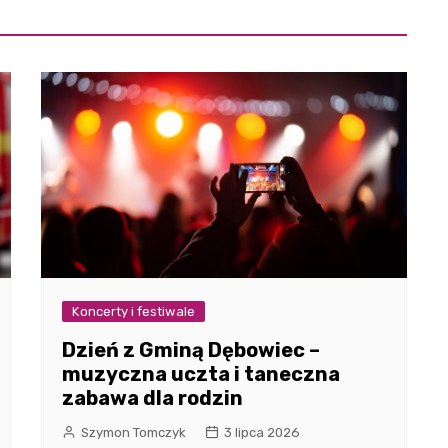
Koncerty i festiwale
Dzień z Gminą Dębowiec –
muzyczna uczta i taneczna
zabawa dla rodzin
Szymon Tomczyk
3 lipca 2026