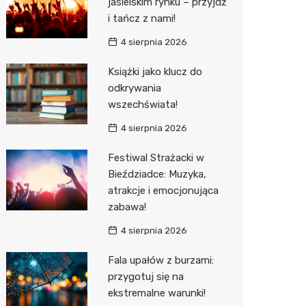
jasielskim rynku – przyjdź
i tańcz z nami!
Sinsey
4 sierpnia 2026
Action
Książki jako klucz do
Biedron
odkrywania
wszechświata!
4 sierpnia 2026
Festiwal Strażacki w
Bieździadce: Muzyka,
atrakcje i emocjonująca
zabawa!
4 sierpnia 2026
Fala upałów z burzami:
przygotuj się na
ekstremalne warunki!