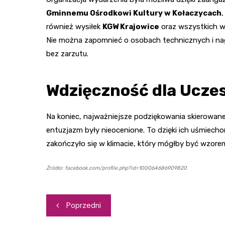
Gminnemu Ośrodkowi Kultury w Kołaczycach
,
również wysiłek
KGW Krajowice
oraz wszystkich w
Nie można zapomnieć o osobach technicznych i nag
bez zarzutu.
Wdzięczność dla Ucze
Na koniec, najważniejsze podziękowania skierowan
entuzjazm były nieocenione. To dzięki ich uśmiecho
zakończyło się w klimacie, który mógłby być wzorem
Źródło: facebook.com/profile.php?id=100064686909820
Nawigacja
Poprzedni
wpisu