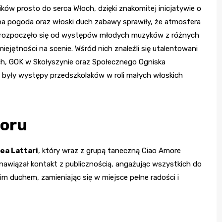
ków prosto do serca Włoch, dzięki znakomitej inicjatywie o
na pogoda oraz włoski duch zabawy sprawiły, że atmosfera
ie rozpoczęło się od występów młodych muzyków z różnych
iejętności na scenie. Wśród nich znaleźli się utalentowani
h, GOK w Skołyszynie oraz Społecznego Ogniska
 były występy przedszkolaków w roli małych włoskich
zoru
ea Lattari
, który wraz z grupą taneczną Ciao Amore
awiązał kontakt z publicznością, angażując wszystkich do
m duchem, zamieniając się w miejsce pełne radości i