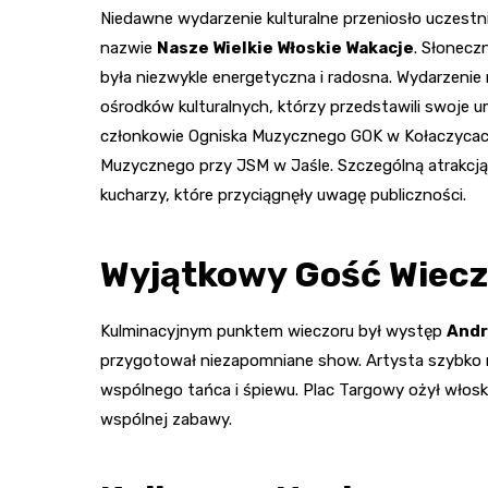
Niedawne wydarzenie kulturalne przeniosło uczestni
nazwie
Nasze Wielkie Włoskie Wakacje
. Słonecz
była niezwykle energetyczna i radosna. Wydarzen
ośrodków kulturalnych, którzy przedstawili swoje um
członkowie Ogniska Muzycznego GOK w Kołaczycac
Muzycznego przy JSM w Jaśle. Szczególną atrakcją
kucharzy, które przyciągnęły uwagę publiczności.
Wyjątkowy Gość Wiec
Kulminacyjnym punktem wieczoru był występ
Andr
przygotował niezapomniane show. Artysta szybko n
wspólnego tańca i śpiewu. Plac Targowy ożył włoski
wspólnej zabawy.