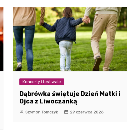
Koncerty i festiwale
Dąbrówka świętuje Dzień Matki i
Ojca z Liwoczanką
Szymon Tomczyk
29 czerwca 2026