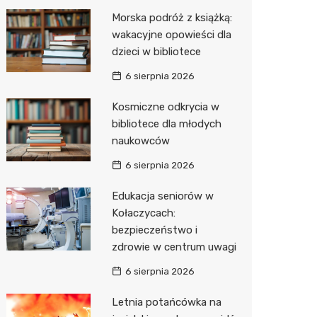
Morska podróż z książką:
Zwierzęta
Dermat
Pomoc 
Przedsz
Kino
Sklep z
wakacyjne opowieści dla
Sklepy specjalistyczne
Okulista
Stacja 
Wesele
Wetery
Jubiler
dzieci w bibliotece
6 sierpnia 2026
Sieci handlowe
Ortope
Akumul
Siłownia
Optyk
Lidl
Kosmiczne odkrycia w
Usługi
Fizjoter
Stacja p
Sklep w
Dino
Drukarn
bibliotece dla młodych
Dietety
Mechan
Księgar
Kauflan
Dorabia
naukowców
Psychot
Sklep r
Żabka
Geodet
6 sierpnia 2026
Sklep m
Kwiaciar
Bricoma
Meble n
Edukacja seniorów w
Kołaczycach:
Przycho
Empik
Taxi
bezpieczeństwo i
zdrowie w centrum uwagi
JYSK
Fotogra
6 sierpnia 2026
Media E
Letnia potańcówka na
Pepco