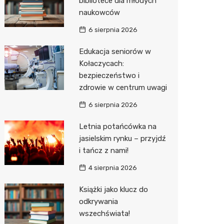
bibliotece dla młodych
naukowców
Zwierzęta
Dermat
Pomoc 
Przedsz
Kino
Sklep z
6 sierpnia 2026
Sklepy specjalistyczne
Okulista
Stacja 
Wesele
Wetery
Jubiler
Edukacja seniorów w
Sieci handlowe
Ortope
Akumul
Siłownia
Optyk
Lidl
Kołaczycach:
bezpieczeństwo i
Usługi
Fizjoter
Stacja p
Sklep w
Dino
Drukarn
zdrowie w centrum uwagi
Dietety
Mechan
Księgar
Kauflan
Dorabia
6 sierpnia 2026
Psychot
Sklep r
Żabka
Geodet
Letnia potańcówka na
Sklep m
Kwiaciar
Bricoma
Meble n
jasielskim rynku – przyjdź
i tańcz z nami!
Przycho
Empik
Taxi
4 sierpnia 2026
JYSK
Fotogra
Książki jako klucz do
Media E
odkrywania
wszechświata!
Pepco