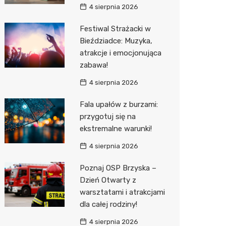
4 sierpnia 2026
Sinsey
Festiwal Strażacki w
Action
Bieździadce: Muzyka,
atrakcje i emocjonująca
Biedron
zabawa!
4 sierpnia 2026
Fala upałów z burzami:
przygotuj się na
ekstremalne warunki!
4 sierpnia 2026
Poznaj OSP Brzyska –
Dzień Otwarty z
warsztatami i atrakcjami
dla całej rodziny!
4 sierpnia 2026