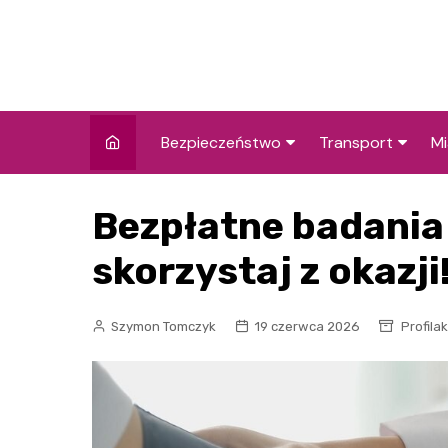
Skip
to
content
Bezpieczeństwo
Transport
Mi
Kronika policyjna
Komunikacja miej
I
Bezpłatne badania
Wypadki i zdarzenia
Drogi i remonty
S
l
skorzystaj z okazji
Prewencja i edukacja
policyjna
Ś
Szymon Tomczyk
19 czerwca 2026
Profila
I