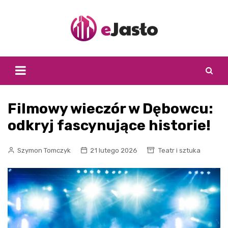
Skip
to
content
Filmowy wieczór w Dębowcu:
odkryj fascynujące historie!
Szymon Tomczyk
21 lutego 2026
Teatr i sztuka