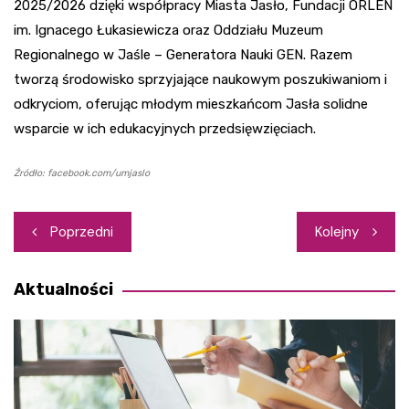
2025/2026 dzięki współpracy Miasta Jasło, Fundacji ORLEN
im. Ignacego Łukasiewicza oraz Oddziału Muzeum
Regionalnego w Jaśle – Generatora Nauki GEN. Razem
tworzą środowisko sprzyjające naukowym poszukiwaniom i
odkryciom, oferując młodym mieszkańcom Jasła solidne
wsparcie w ich edukacyjnych przedsięwzięciach.
Źródło: facebook.com/umjaslo
Nawigacja
Poprzedni
Kolejny
wpisu
Aktualności