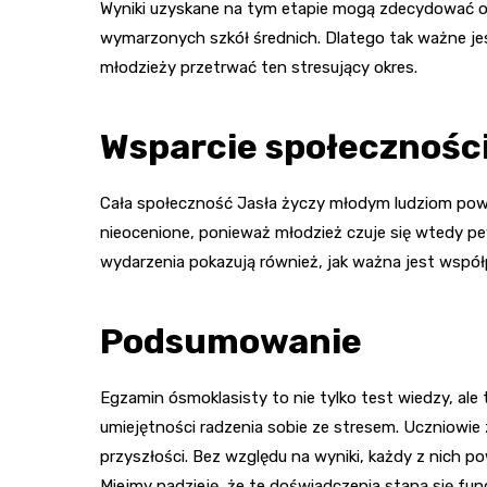
Wyniki uzyskane na tym etapie mogą zdecydować o d
wymarzonych szkół średnich. Dlatego tak ważne jest
młodzieży przetrwać ten stresujący okres.
Wsparcie społeczności
Cała społeczność Jasła życzy młodym ludziom powod
nieocenione, ponieważ młodzież czuje się wtedy pe
wydarzenia pokazują również, jak ważna jest współ
Podsumowanie
Egzamin ósmoklasisty to nie tylko test wiedzy, ale
umiejętności radzenia sobie ze stresem. Uczniowie z
przyszłości. Bez względu na wyniki, każdy z nich p
Miejmy nadzieję, że te doświadczenia staną się fun