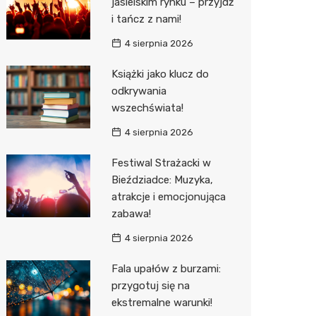
jasielskim rynku – przyjdź
i tańcz z nami!
Sinsey
4 sierpnia 2026
Action
Książki jako klucz do
Biedron
odkrywania
wszechświata!
4 sierpnia 2026
Festiwal Strażacki w
Bieździadce: Muzyka,
atrakcje i emocjonująca
zabawa!
4 sierpnia 2026
Fala upałów z burzami:
przygotuj się na
ekstremalne warunki!