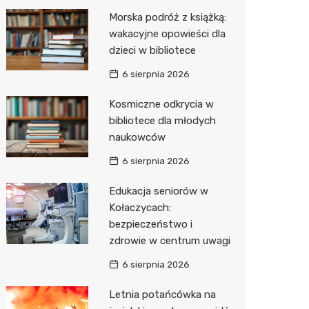
Morska podróż z książką:
Zwierzęta
Dermat
Pomoc 
Przedsz
Kino
Sklep z
wakacyjne opowieści dla
Sklepy specjalistyczne
Okulista
Stacja 
Wesele
Wetery
Jubiler
dzieci w bibliotece
6 sierpnia 2026
Sieci handlowe
Ortope
Akumul
Siłownia
Optyk
Lidl
Kosmiczne odkrycia w
Usługi
Fizjoter
Stacja p
Sklep w
Dino
Drukarn
bibliotece dla młodych
Dietety
Mechan
Księgar
Kauflan
Dorabia
naukowców
Psychot
Sklep r
Żabka
Geodet
6 sierpnia 2026
Sklep m
Kwiaciar
Bricoma
Meble n
Edukacja seniorów w
Kołaczycach:
Przycho
Empik
Taxi
bezpieczeństwo i
zdrowie w centrum uwagi
JYSK
Fotogra
6 sierpnia 2026
Media E
Letnia potańcówka na
Pepco