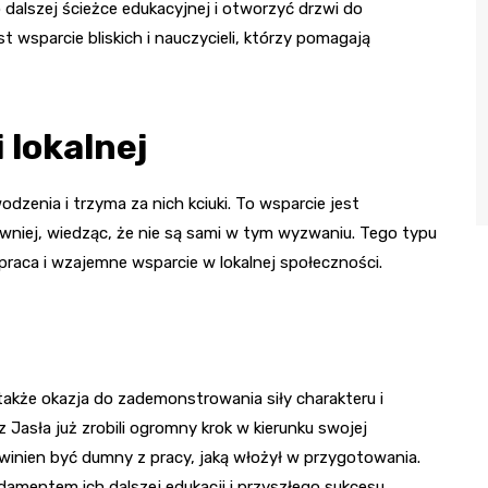
alszej ścieżce edukacyjnej i otworzyć drzwi do
 wsparcie bliskich i nauczycieli, którzy pomagają
 lokalnej
zenia i trzyma za nich kciuki. To wsparcie jest
wniej, wiedząc, że nie są sami w tym wyzwaniu. Tego typu
praca i wzajemne wsparcie w lokalnej społeczności.
 także okazja do zademonstrowania siły charakteru i
 Jasła już zrobili ogromny krok w kierunku swojej
owinien być dumny z pracy, jaką włożył w przygotowania.
damentem ich dalszej edukacji i przyszłego sukcesu.