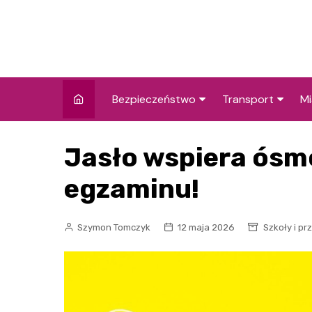
Skip
to
content
Bezpieczeństwo
Transport
Mi
Kronika policyjna
Komunikacja miej
I
Jasło wspiera ósm
Wypadki i zdarzenia
Drogi i remonty
S
l
egzaminu!
Prewencja i edukacja
policyjna
Ś
Szymon Tomczyk
12 maja 2026
Szkoły i pr
I