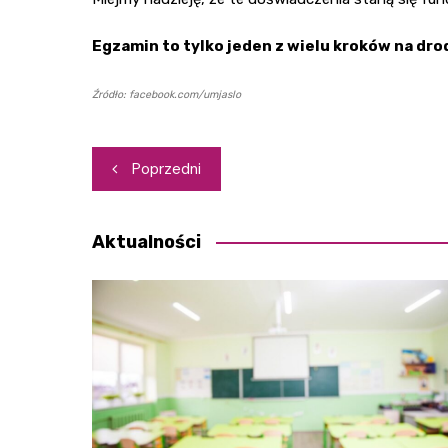
Egzamin to tylko jeden z wielu kroków na dro
Źródło: facebook.com/umjaslo
Nawigacja
Poprzedni
wpisu
Aktualności