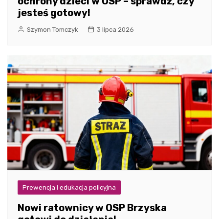
ochrony dzieci w OSP – sprawdź, czy
jesteś gotowy!
Szymon Tomczyk
3 lipca 2026
Prewencja i edukacja policyjna
Nowi ratownicy w OSP Brzyska