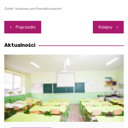
Źródło: facebook.com/GminaBrzyskainfo
Nawigacja
Poprzedni
Kolejny
wpisu
Aktualności