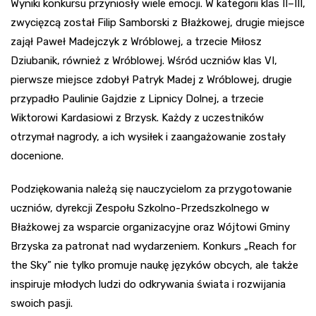
Wyniki konkursu przyniosły wiele emocji. W kategorii klas II–III,
zwycięzcą został Filip Samborski z Błażkowej, drugie miejsce
zajął Paweł Madejczyk z Wróblowej, a trzecie Miłosz
Dziubanik, również z Wróblowej. Wśród uczniów klas VI,
pierwsze miejsce zdobył Patryk Madej z Wróblowej, drugie
przypadło Paulinie Gajdzie z Lipnicy Dolnej, a trzecie
Wiktorowi Kardasiowi z Brzysk. Każdy z uczestników
otrzymał nagrody, a ich wysiłek i zaangażowanie zostały
docenione.
Podziękowania należą się nauczycielom za przygotowanie
uczniów, dyrekcji Zespołu Szkolno-Przedszkolnego w
Błażkowej za wsparcie organizacyjne oraz Wójtowi Gminy
Brzyska za patronat nad wydarzeniem. Konkurs „Reach for
the Sky” nie tylko promuje naukę języków obcych, ale także
inspiruje młodych ludzi do odkrywania świata i rozwijania
swoich pasji.