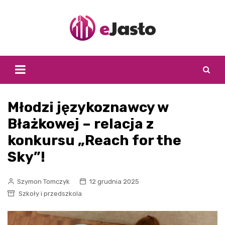
Skip
to
content
Młodzi językoznawcy w
Błażkowej – relacja z
konkursu „Reach for the
Sky”!
Szymon Tomczyk
12 grudnia 2025
Szkoły i przedszkola