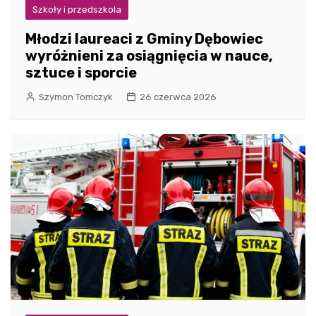
Szkoły i przedszkola
Młodzi laureaci z Gminy Dębowiec
wyróżnieni za osiągnięcia w nauce,
sztuce i sporcie
Szymon Tomczyk
26 czerwca 2026