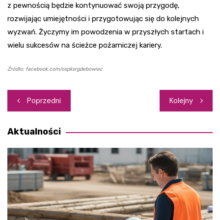
z pewnością będzie kontynuować swoją przygodę,
rozwijając umiejętności i przygotowując się do kolejnych
wyzwań. Życzymy im powodzenia w przyszłych startach i
wielu sukcesów na ścieżce pożarniczej kariery.
Źródło: facebook.com/ospksrgdebowiec
Nawigacja
Poprzedni
Kolejny
wpisu
Aktualności