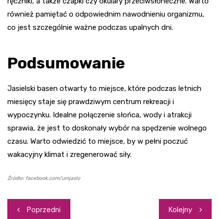
ręczniki, a także czapki czy okulary przeciwsłoneczne. Warto
również pamiętać o odpowiednim nawodnieniu organizmu,
co jest szczególnie ważne podczas upalnych dni.
Podsumowanie
Jasielski basen otwarty to miejsce, które podczas letnich
miesięcy staje się prawdziwym centrum rekreacji i
wypoczynku. Idealne połączenie słońca, wody i atrakcji
sprawia, że jest to doskonały wybór na spędzenie wolnego
czasu. Warto odwiedzić to miejsce, by w pełni poczuć
wakacyjny klimat i zregenerować siły.
Źródło: facebook.com/umjaslo
Nawigacja
Poprzedni
Kolejny