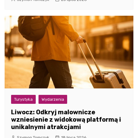
Turystyka
Wydarzenia
Liwocz: Odkryj malownicze
wzniesienie z widokową platformą i
unikalnymi atrakcjami
Szymon Tomczyk
18 lipca 2026