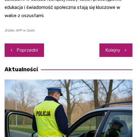
edukacja i świadomość społeczna stają się kluczowe w
walce z oszustami.
Źródło: KPP w Jaśle
Nawigacja
Poprzedni
Kolejny
wpisu
Aktualności