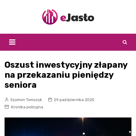
Skip
to
content
Oszust inwestycyjny złapany
na przekazaniu pieniędzy
seniora
Szymon Tomczyk
29 października 2025
Kronika policyjna