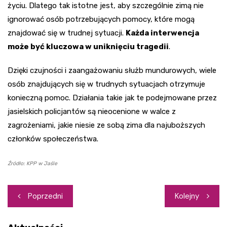
życiu. Dlatego tak istotne jest, aby szczególnie zimą nie
ignorować osób potrzebujących pomocy, które mogą
znajdować się w trudnej sytuacji.
Każda interwencja
może być kluczowa w uniknięciu tragedii
.
Dzięki czujności i zaangażowaniu służb mundurowych, wiele
osób znajdujących się w trudnych sytuacjach otrzymuje
konieczną pomoc. Działania takie jak te podejmowane przez
jasielskich policjantów są nieocenione w walce z
zagrożeniami, jakie niesie ze sobą zima dla najuboższych
członków społeczeństwa.
Źródło: KPP w Jaśle
Nawigacja
Poprzedni
Kolejny
wpisu