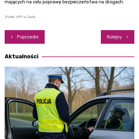
mających na celu poprawę bezpieczeństwa na drogach.
Źródło: KPP w Jaśle
Nawigacja
Poprzedni
Kolejny
wpisu
Aktualności