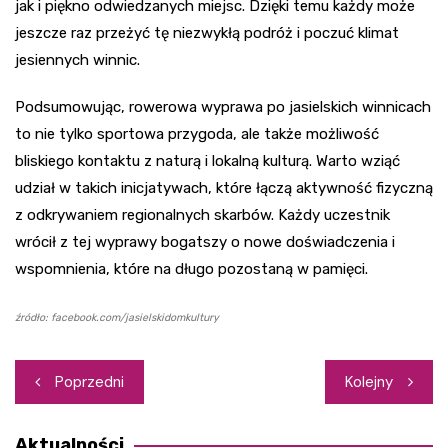
jak i piękno odwiedzanych miejsc. Dzięki temu każdy może
jeszcze raz przeżyć tę niezwykłą podróż i poczuć klimat
jesiennych winnic.
Podsumowując, rowerowa wyprawa po jasielskich winnicach
to nie tylko sportowa przygoda, ale także możliwość
bliskiego kontaktu z naturą i lokalną kulturą. Warto wziąć
udział w takich inicjatywach, które łączą aktywność fizyczną
z odkrywaniem regionalnych skarbów. Każdy uczestnik
wrócił z tej wyprawy bogatszy o nowe doświadczenia i
wspomnienia, które na długo pozostaną w pamięci.
źródło: facebook.com/jasielskidomkultury
Nawigacja
Poprzedni
Kolejny
wpisu
Aktualności