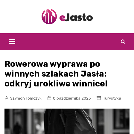
Skip
to
content
Rowerowa wyprawa po
winnych szlakach Jasła:
odkryj urokliwe winnice!
Szymon Tomczyk
8 października 2025
Turystyka