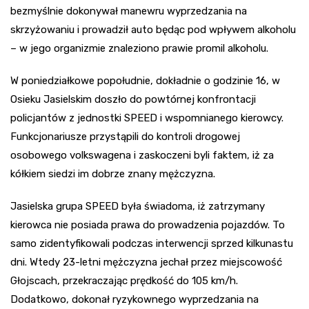
bezmyślnie dokonywał manewru wyprzedzania na
skrzyżowaniu i prowadził auto będąc pod wpływem alkoholu
– w jego organizmie znaleziono prawie promil alkoholu.
W poniedziałkowe popołudnie, dokładnie o godzinie 16, w
Osieku Jasielskim doszło do powtórnej konfrontacji
policjantów z jednostki SPEED i wspomnianego kierowcy.
Funkcjonariusze przystąpili do kontroli drogowej
osobowego volkswagena i zaskoczeni byli faktem, iż za
kółkiem siedzi im dobrze znany mężczyzna.
Jasielska grupa SPEED była świadoma, iż zatrzymany
kierowca nie posiada prawa do prowadzenia pojazdów. To
samo zidentyfikowali podczas interwencji sprzed kilkunastu
dni. Wtedy 23-letni mężczyzna jechał przez miejscowość
Głojscach, przekraczając prędkość do 105 km/h.
Dodatkowo, dokonał ryzykownego wyprzedzania na