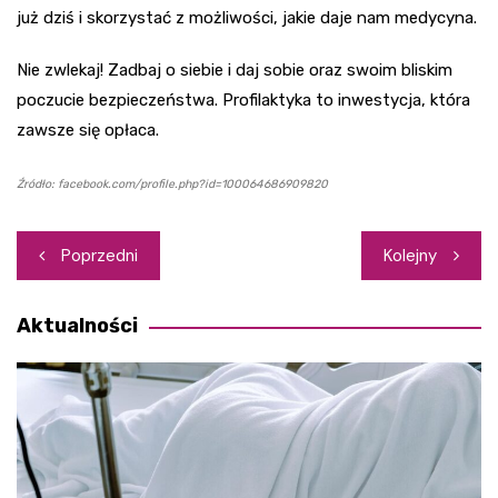
już dziś i skorzystać z możliwości, jakie daje nam medycyna.
Nie zwlekaj! Zadbaj o siebie i daj sobie oraz swoim bliskim
poczucie bezpieczeństwa. Profilaktyka to inwestycja, która
zawsze się opłaca.
Źródło: facebook.com/profile.php?id=100064686909820
Nawigacja
Poprzedni
Kolejny
wpisu
Aktualności