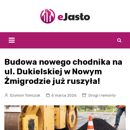
Skip
to
content
Budowa nowego chodnika na
ul. Dukielskiej w Nowym
Żmigrodzie już ruszyła!
Szymon Tomczyk
6 marca 2026
Drogi i remonty