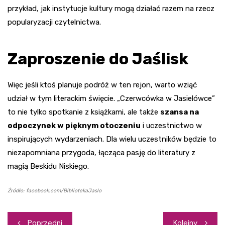
przykład, jak instytucje kultury mogą działać razem na rzecz
popularyzacji czytelnictwa.
Zaproszenie do Jaślisk
Więc jeśli ktoś planuje podróż w ten rejon, warto wziąć
udział w tym literackim święcie. „Czerwcówka w Jasielówce”
to nie tylko spotkanie z książkami, ale także
szansa na
odpoczynek w pięknym otoczeniu
i uczestnictwo w
inspirujących wydarzeniach. Dla wielu uczestników będzie to
niezapomniana przygoda, łącząca pasję do literatury z
magią Beskidu Niskiego.
Źródło: facebook.com/BibliotekaJaslo
Nawigacja
Poprzedni
Kolejny