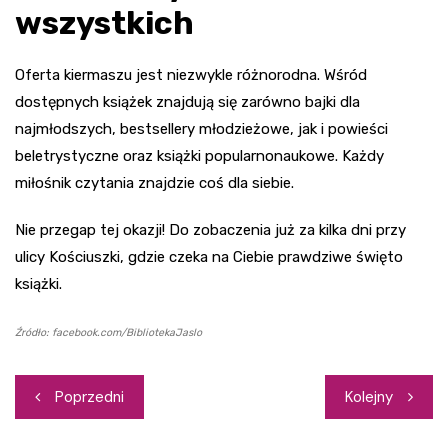
wszystkich
Oferta kiermaszu jest niezwykle różnorodna. Wśród
dostępnych książek znajdują się zarówno bajki dla
najmłodszych, bestsellery młodzieżowe, jak i powieści
beletrystyczne oraz książki popularnonaukowe. Każdy
miłośnik czytania znajdzie coś dla siebie.
Nie przegap tej okazji! Do zobaczenia już za kilka dni przy
ulicy Kościuszki, gdzie czeka na Ciebie prawdziwe święto
książki.
Źródło: facebook.com/BibliotekaJaslo
Nawigacja
Poprzedni
Kolejny
wpisu