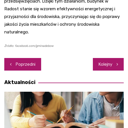
przedsięwzięciach. Dzięki tym działaniom, budynek w
Radost stanie się wzorem efektywności energetycznej i
przyjazności dla środowiska, przyczyniając się do poprawy
jakości życia mieszkańców i ochrony środowiska
naturalnego.
Źródło: facebook.com/gminadebow
Nawigacja
Poprzedni
Kolejny
wpisu
Aktualności