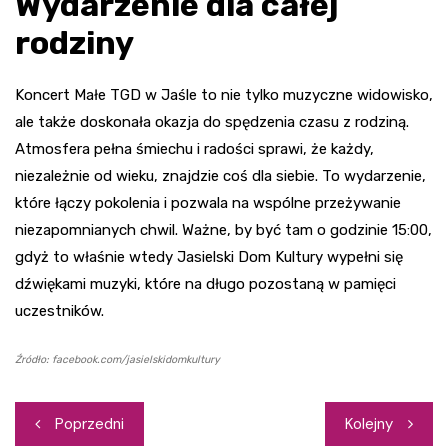
Wydarzenie dla całej
rodziny
Koncert Małe TGD w Jaśle to nie tylko muzyczne widowisko,
ale także doskonała okazja do spędzenia czasu z rodziną.
Atmosfera pełna śmiechu i radości sprawi, że każdy,
niezależnie od wieku, znajdzie coś dla siebie. To wydarzenie,
które łączy pokolenia i pozwala na wspólne przeżywanie
niezapomnianych chwil. Ważne, by być tam o godzinie 15:00,
gdyż to właśnie wtedy Jasielski Dom Kultury wypełni się
dźwiękami muzyki, które na długo pozostaną w pamięci
uczestników.
Źródło: facebook.com/jasielskidomkultury
Nawigacja
Poprzedni
Kolejny