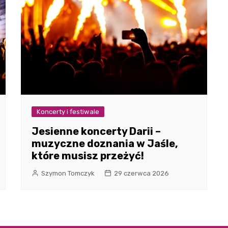
Koncerty i festiwale
Jesienne koncerty Darii –
muzyczne doznania w Jaśle,
które musisz przeżyć!
Szymon Tomczyk
29 czerwca 2026