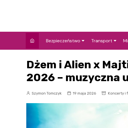
Skip
to
content
Bezpieczeństwo
Transport
Mi
Kronika policyjna
Komunikacja miej
I
Dżem i Alien x Majt
Wypadki i zdarzenia
Drogi i remonty
S
l
2026 – muzyczna u
Prewencja i edukacja
policyjna
Ś
Szymon Tomczyk
19 maja 2026
Koncerty i 
I