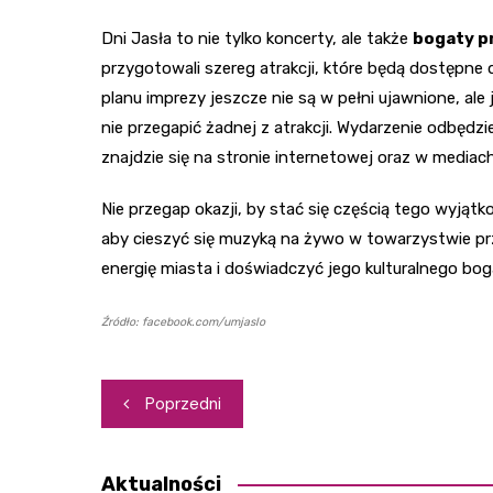
Dni Jasła to nie tylko koncerty, ale także
bogaty p
przygotowali szereg atrakcji, które będą dostępne
planu imprezy jeszcze nie są w pełni ujawnione, ale 
nie przegapić żadnej z atrakcji. Wydarzenie odbędzi
znajdzie się na stronie internetowej oraz w media
Nie przegap okazji, by stać się częścią tego wyjąt
aby cieszyć się muzyką na żywo w towarzystwie prz
energię miasta i doświadczyć jego kulturalnego bo
Źródło: facebook.com/umjaslo
Nawigacja
Poprzedni
wpisu
Aktualności