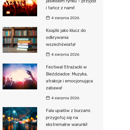
jasielskim rynku – przyjdź
i tańcz z nami!
Sinsey
4 sierpnia 2026
Action
Książki jako klucz do
Biedron
odkrywania
wszechświata!
4 sierpnia 2026
Festiwal Strażacki w
Bieździadce: Muzyka,
atrakcje i emocjonująca
zabawa!
4 sierpnia 2026
Fala upałów z burzami:
przygotuj się na
ekstremalne warunki!