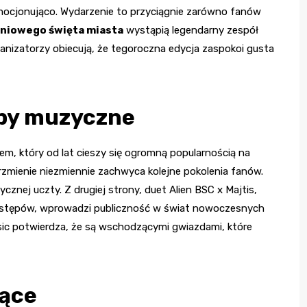
emocjonująco. Wydarzenie to przyciągnie zarówno fanów
niowego święta miasta
wystąpią legendarny zespół
anizatorzy obiecują, że tegoroczna edycja zaspokoi gusta
py muzyczne
m, który od lat cieszy się ogromną popularnością na
rzmienie niezmiennie zachwyca kolejne pokolenia fanów.
znej uczty. Z drugiej strony, duet Alien BSC x Majtis,
występów, wprowadzi publiczność w świat nowoczesnych
ic potwierdza, że są wschodzącymi gwiazdami, które
zące