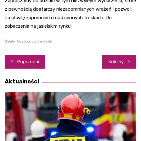
Zapraszamy do udziału w tym niezwykłym wydarzeniu, które
z pewnością dostarczy niezapomnianych wrażeń i pozwoli
na chwilę zapomnieć o codziennych troskach. Do
zobaczenia na jasielskim rynku!
Źródło: facebook.com/umjaslo
Nawigacja
Poprzedni
Kolejny
wpisu
Aktualności