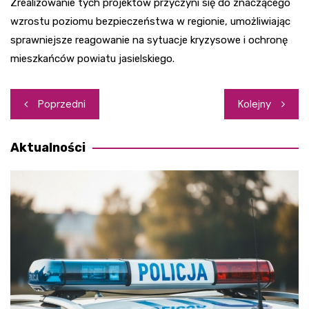
Zrealizowanie tych projektów przyczyni się do znaczącego
wzrostu poziomu bezpieczeństwa w regionie, umożliwiając
sprawniejsze reagowanie na sytuacje kryzysowe i ochronę
mieszkańców powiatu jasielskiego.
Nawigacja
Poprzedni
Kolejny
wpisu
Aktualności