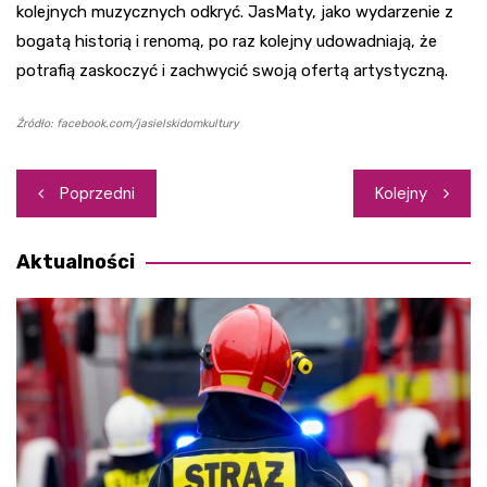
kolejnych muzycznych odkryć. JasMaty, jako wydarzenie z
bogatą historią i renomą, po raz kolejny udowadniają, że
potrafią zaskoczyć i zachwycić swoją ofertą artystyczną.
Źródło: facebook.com/jasielskidomkultury
Nawigacja
Poprzedni
Kolejny
wpisu
Aktualności