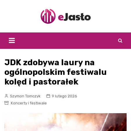
Skip
to
content
JDK zdobywa laury na
ogólnopolskim festiwalu
kolęd i pastorałek
Szymon Tomczyk
9 lutego 2026
Koncerty i festiwale