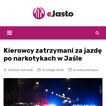
Skip
to
content
Kierowcy zatrzymani za jazdę
po narkotykach w Jaśle
Szymon Tomczyk
12 lutego 2026
Kronika policyjna