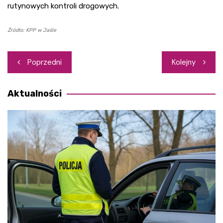
rutynowych kontroli drogowych.
Źródło: KPP w Jaśle
Nawigacja
Poprzedni
Kolejny
wpisu
Aktualności