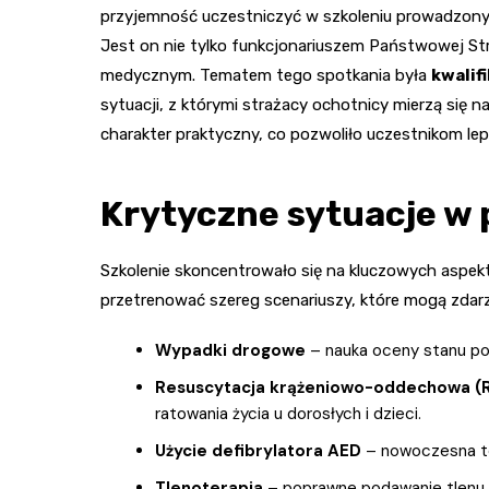
przyjemność uczestniczyć w szkoleniu prowadzony
Jest on nie tylko funkcjonariuszem Państwowej St
medycznym. Tematem tego spotkania była
kwalif
sytuacji, z którymi strażacy ochotnicy mierzą się na
charakter praktyczny, co pozwoliło uczestnikom le
Krytyczne sytuacje w 
Szkolenie skoncentrowało się na kluczowych aspek
przetrenować szereg scenariuszy, które mogą zdarzyć
Wypadki drogowe
– nauka oceny stanu po
Resuscytacja krążeniowo-oddechowa (
ratowania życia u dorosłych i dzieci.
Użycie defibrylatora AED
– nowoczesna tec
Tlenoterapia
– poprawne podawanie tlenu w