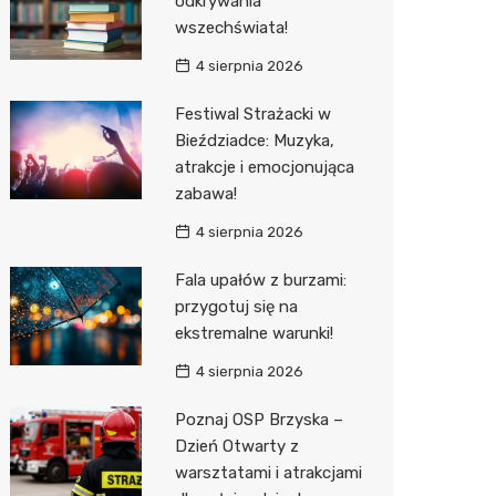
odkrywania
wszechświata!
Zwierzęta
Dermat
Pomoc 
Przedsz
Kino
Sklep z
4 sierpnia 2026
Sklepy specjalistyczne
Okulista
Stacja 
Wesele
Wetery
Jubiler
Festiwal Strażacki w
Sieci handlowe
Ortope
Akumul
Siłownia
Optyk
Lidl
Bieździadce: Muzyka,
atrakcje i emocjonująca
Usługi
Fizjoter
Stacja p
Sklep w
Dino
Drukarn
zabawa!
Dietety
Mechan
Księgar
Kauflan
Dorabia
4 sierpnia 2026
Psychot
Sklep r
Żabka
Geodet
Fala upałów z burzami:
Sklep m
Kwiaciar
Bricoma
Meble n
przygotuj się na
ekstremalne warunki!
Przycho
Empik
Taxi
4 sierpnia 2026
JYSK
Fotogra
Poznaj OSP Brzyska –
Media E
Dzień Otwarty z
warsztatami i atrakcjami
Pepco