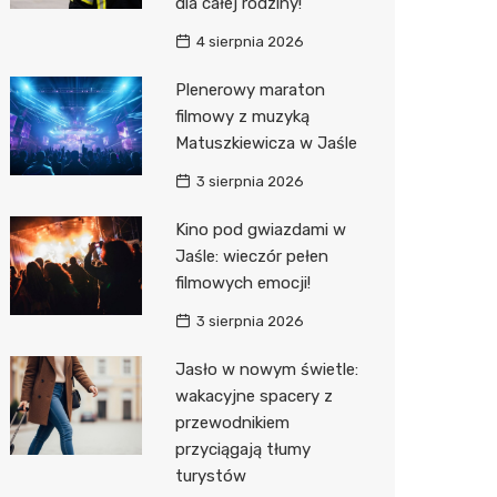
dla całej rodziny!
Sinsey
4 sierpnia 2026
Action
Plenerowy maraton
filmowy z muzyką
Biedron
Matuszkiewicza w Jaśle
3 sierpnia 2026
Kino pod gwiazdami w
Jaśle: wieczór pełen
filmowych emocji!
3 sierpnia 2026
Jasło w nowym świetle:
wakacyjne spacery z
przewodnikiem
przyciągają tłumy
turystów