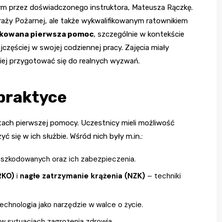
m przez doświadczonego instruktora, Mateusza Rączkę.
raży Pożarnej, ale także wykwalifikowanym ratownikiem
ikowana pierwsza pomoc
, szczególnie w kontekście
jczęściej w swojej codziennej pracy. Zajęcia miały
piej przygotować się do realnych wyzwań.
praktyce
tach pierwszej pomocy. Uczestnicy mieli możliwość
 się w ich służbie. Wśród nich były m.in.:
szkodowanych oraz ich zabezpieczenia.
RKO)
i
nagłe zatrzymanie krążenia (NZK)
– techniki
hnologia jako narzędzie w walce o życie.
 sytuacjach zagrożenia zdrowia.