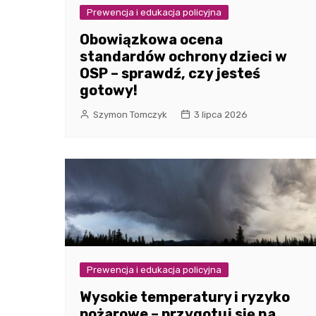
Prewencja i edukacja policyjna
Obowiązkowa ocena
standardów ochrony dzieci w
OSP – sprawdź, czy jesteś
gotowy!
Szymon Tomczyk
3 lipca 2026
Prewencja i edukacja policyjna
Wysokie temperatury i ryzyko
pożarowe – przygotuj się na