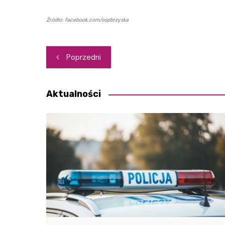
Źródło: facebook.com/ospbrzyska
Nawigacja
Poprzedni
wpisu
Aktualności