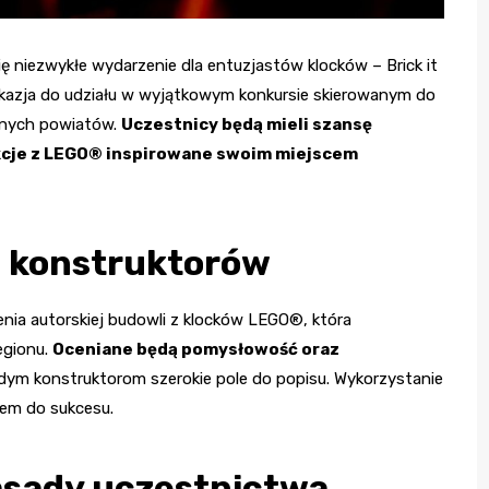
ę niezwykłe wydarzenie dla entuzjastów klocków – Brick it
ż okazja do udziału w wyjątkowym konkursie skierowanym do
icznych powiatów.
Uczestnicy będą mieli szansę
kcje z LEGO® inspirowane swoim miejscem
 konstruktorów
nia autorskiej budowli z klocków LEGO®, która
egionu.
Oceniane będą pomysłowość oraz
odym konstruktorom szerokie pole do popisu. Wykorzystanie
zem do sukcesu.
asady uczestnictwa