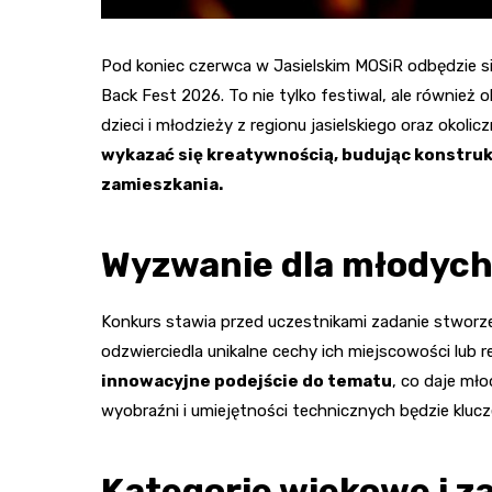
Pod koniec czerwca w Jasielskim MOSiR odbędzie si
Back Fest 2026. To nie tylko festiwal, ale równie
dzieci i młodzieży z regionu jasielskiego oraz okol
wykazać się kreatywnością, budując konstru
zamieszkania.
Wyzwanie dla młodych
Konkurs stawia przed uczestnikami zadanie stworze
odzwierciedla unikalne cechy ich miejscowości lub r
innowacyjne podejście do tematu
, co daje mł
wyobraźni i umiejętności technicznych będzie kluc
Kategorie wiekowe i z