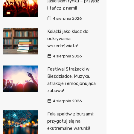
jasielskim rynku – przyjdź
i tańcz z nami!
Sinsey
4 sierpnia 2026
Action
Książki jako klucz do
Biedron
odkrywania
wszechświata!
4 sierpnia 2026
Festiwal Strażacki w
Bieździadce: Muzyka,
atrakcje i emocjonująca
zabawa!
4 sierpnia 2026
Fala upałów z burzami:
przygotuj się na
ekstremalne warunki!