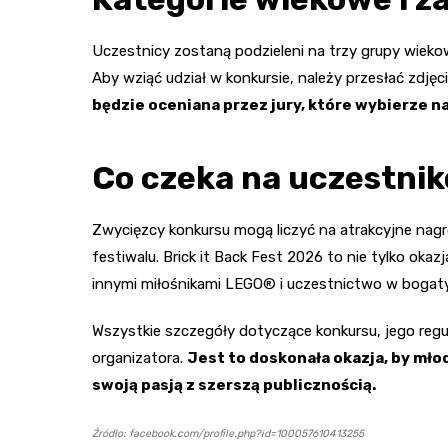
Uczestnicy zostaną podzieleni na trzy grupy wiekowe:
Aby wziąć udział w konkursie, należy przesłać zdję
będzie oceniana przez jury, które wybierze na
Co czeka na uczestni
Zwycięzcy konkursu mogą liczyć na atrakcyjne nag
festiwalu. Brick it Back Fest 2026 to nie tylko oka
innymi miłośnikami LEGO® i uczestnictwo w bogaty
Wszystkie szczegóły dotyczące konkursu, jego regu
organizatora.
Jest to doskonała okazja, by młod
swoją pasją z szerszą publicznością.
Źródło: facebook.com/profile.php?id=100057610413255