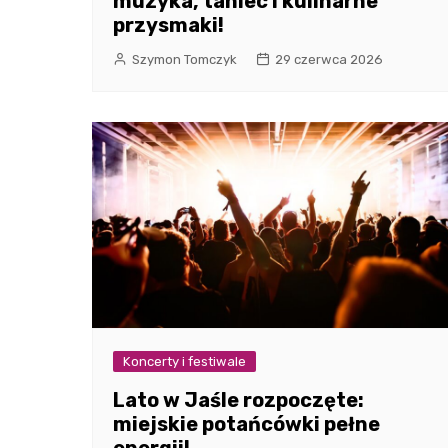
muzyka, taniec i kulinarne
przysmaki!
Szymon Tomczyk
29 czerwca 2026
Koncerty i festiwale
Lato w Jaśle rozpoczęte:
miejskie potańcówki pełne
energii!