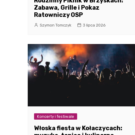
Rodzinny Piknik w Brzyskach:
Zabawa, Grille i Pokaz
Ratowniczy OSP
Szymon Tomczyk
3 lipca 2026
Koncerty i festiwale
Włoska fiesta w Kołaczycach: