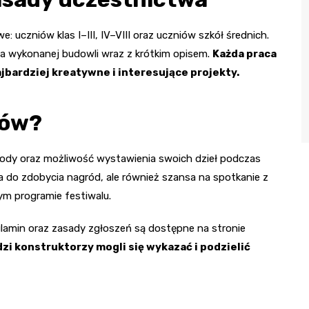
 uczniów klas I–III, IV–VIII oraz uczniów szkół średnich.
cia wykonanej budowli wraz z krótkim opisem.
Każda praca
jbardziej kreatywne i interesujące projekty.
ków?
rody oraz możliwość wystawienia swoich dzieł podczas
zja do zdobycia nagród, ale również szansa na spotkanie z
m programie festiwalu.
lamin oraz zasady zgłoszeń są dostępne na stronie
zi konstruktorzy mogli się wykazać i podzielić