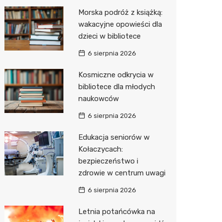
Morska podróż z książką:
Zwierzęta
Dermat
Pomoc 
Przedsz
Kino
Sklep z
wakacyjne opowieści dla
Sklepy specjalistyczne
Okulista
Stacja 
Wesele
Wetery
Jubiler
dzieci w bibliotece
6 sierpnia 2026
Sieci handlowe
Ortope
Akumul
Siłownia
Optyk
Lidl
Kosmiczne odkrycia w
Usługi
Fizjoter
Stacja p
Sklep w
Dino
Drukarn
bibliotece dla młodych
Dietety
Mechan
Księgar
Kauflan
Dorabia
naukowców
Psychot
Sklep r
Żabka
Geodet
6 sierpnia 2026
Sklep m
Kwiaciar
Bricoma
Meble n
Edukacja seniorów w
Kołaczycach:
Przycho
Empik
Taxi
bezpieczeństwo i
zdrowie w centrum uwagi
JYSK
Fotogra
6 sierpnia 2026
Media E
Letnia potańcówka na
Pepco