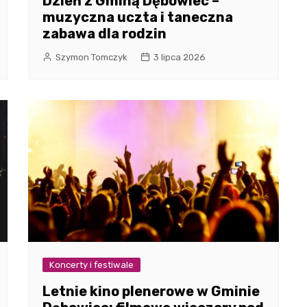
Dzień z Gminą Dębowiec –
muzyczna uczta i taneczna
zabawa dla rodzin
Szymon Tomczyk
3 lipca 2026
Koncerty i festiwale
Letnie kino plenerowe w Gminie