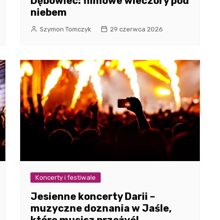
Dębowiec: filmowe wieczory pod
niebem
Szymon Tomczyk
29 czerwca 2026
Koncerty i festiwale
Jesienne koncerty Darii –
muzyczne doznania w Jaśle,
które musisz przeżyć!