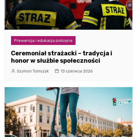
Prewencja i edukacja policyjna
Ceremoniał strażacki – tradycja i
honor w służbie społeczności
Szymon Tomczyk
13 czerwca 2026