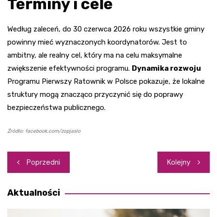
Terminy i cele
Według zaleceń, do 30 czerwca 2026 roku wszystkie gminy
powinny mieć wyznaczonych koordynatorów. Jest to
ambitny, ale realny cel, który ma na celu maksymalne
zwiększenie efektywności programu.
Dynamika rozwoju
Programu Pierwszy Ratownik w Polsce pokazuje, że lokalne
struktury mogą znacząco przyczynić się do poprawy
bezpieczeństwa publicznego.
Źródło: facebook.com/zopjaslo
Nawigacja
Poprzedni
Kolejny
wpisu
Aktualności