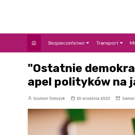
Skip
to
content
Bezpieczeństwo
Transport
Mi
Kronika policyjna
Komunikacja miej
I
"Ostatnie demokra
Wypadki i zdarzenia
Drogi i remonty
S
l
apel polityków na 
Prewencja i edukacja
policyjna
Ś
Szymon Tomczyk
25 września 2023
Samorz
I