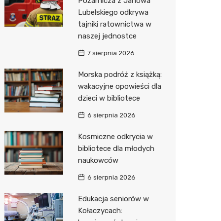
Pożarnicza z Janowa
Lubelskiego odkrywa
Zwierzęta
Dermat
Pomoc 
Przedsz
Kino
Sklep z
tajniki ratownictwa w
Sklepy specjalistyczne
Okulista
Stacja 
Wesele
Wetery
Jubiler
naszej jednostce
7 sierpnia 2026
Sieci handlowe
Ortope
Akumul
Siłownia
Optyk
Lidl
Morska podróż z książką:
Usługi
Fizjoter
Stacja p
Sklep w
Dino
Drukarn
wakacyjne opowieści dla
Dietety
Mechan
Księgar
Kauflan
Dorabia
dzieci w bibliotece
Psychot
Sklep r
Żabka
Geodet
6 sierpnia 2026
Sklep m
Kwiaciar
Bricoma
Meble n
Kosmiczne odkrycia w
bibliotece dla młodych
Przycho
Empik
Taxi
naukowców
JYSK
Fotogra
6 sierpnia 2026
Media E
Edukacja seniorów w
Kołaczycach:
Pepco