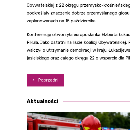
Obywatelskiej z 22 okręgu przemysko-krośnieńskiego
podkreślały znaczenie dobrze przemyślanego głos
zaplanowanych na 15 października.
Konferencję otworzyła europosłanka Elżbieta Łukacij
Pikula. Jako ostatni na liście Koalicji Obywatelskiej
walczył o utrzymanie demokracji w kraju. Łukacij
jasielskiego oraz całego okręgu 22 o wsparcie dla
Nawigacja
Poprzedni
wpisu
Aktualności