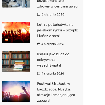
bezpieczeństwo i
zdrowie w centrum uwagi
Sinsey
6 sierpnia 2026
Action
Letnia potańcówka na
Biedron
jasielskim rynku – przyjdź
i tańcz z nami!
4 sierpnia 2026
Książki jako klucz do
odkrywania
wszechświata!
4 sierpnia 2026
Festiwal Strażacki w
Bieździadce: Muzyka,
atrakcje i emocjonująca
zabawa!