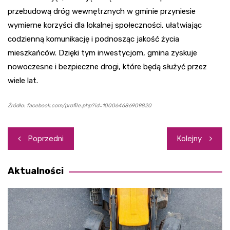
przebudową dróg wewnętrznych w gminie przyniesie
wymierne korzyści dla lokalnej społeczności, ułatwiając
codzienną komunikację i podnosząc jakość życia
mieszkańców. Dzięki tym inwestycjom, gmina zyskuje
nowoczesne i bezpieczne drogi, które będą służyć przez
wiele lat.
Źródło: facebook.com/profile.php?id=100064686909820
Nawigacja
Poprzedni
Kolejny
wpisu
Aktualności