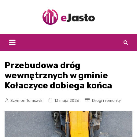
Skip
to
content
Przebudowa dróg
wewnętrznych w gminie
Kołaczyce dobiega końca
Szymon Tomczyk
13 maja 2026
Drogi i remonty